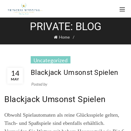
PRIVATE: BLOG
Home
Uncategorized
Blackjack Umsonst Spielen
14
MAY
Posted by
Blackjack Umsonst Spielen
Obwohl Spielautomaten als reine Glücksspiele gelten,
Tisch- und Spaßspiele sind ebenfalls erhältlich.