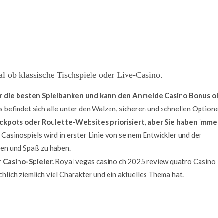
al ob klassische Tischspiele oder Live-Casino.
ier die besten Spielbanken und kann den Anmelde Casino Bonus 
s befindet sich alle unter den Walzen, sicheren und schnellen Optione
ackpots oder Roulette-Websites priorisiert, aber Sie haben imme
Casinospiels wird in erster Linie von seinem Entwickler und der
en und Spaß zu haben.
 Casino-Spieler.
Royal vegas casino ch 2025 review quatro Casino
chlich ziemlich viel Charakter und ein aktuelles Thema hat.