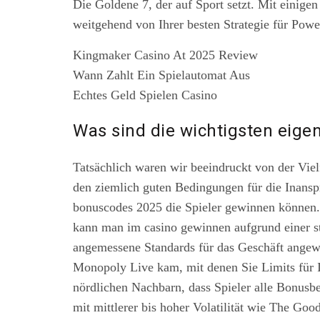
Die Goldene 7, der auf Sport setzt. Mit einig
weitgehend von Ihrer besten Strategie für Powe
Kingmaker Casino At 2025 Review
Wann Zahlt Ein Spielautomat Aus
Echtes Geld Spielen Casino
Was sind die wichtigsten eigen
Tatsächlich waren wir beeindruckt von der Vi
den ziemlich guten Bedingungen für die Inans
bonuscodes 2025 die Spieler gewinnen können. 
kann man im casino gewinnen aufgrund einer s
angemessene Standards für das Geschäft angewen
Monopoly Live kam, mit denen Sie Limits für 
nördlichen Nachbarn, dass Spieler alle Bonusbe
mit mittlerer bis hoher Volatilität wie The Go