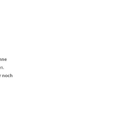
ohne
n.
r noch