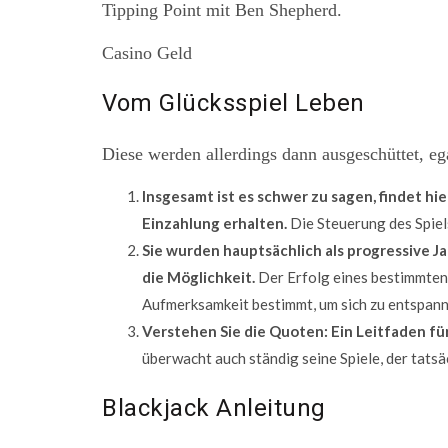
Tipping Point mit Ben Shepherd.
Casino Geld
Vom Glücksspiel Leben
Diese werden allerdings dann ausgeschüttet, eg
Insgesamt ist es schwer zu sagen, findet h
Einzahlung erhalten.
Die Steuerung des Spiel
Sie wurden hauptsächlich als progressive J
die Möglichkeit.
Der Erfolg eines bestimmten 
Aufmerksamkeit bestimmt, um sich zu entspann
Verstehen Sie die Quoten: Ein Leitfaden für
überwacht auch ständig seine Spiele, der tatsä
Blackjack Anleitung