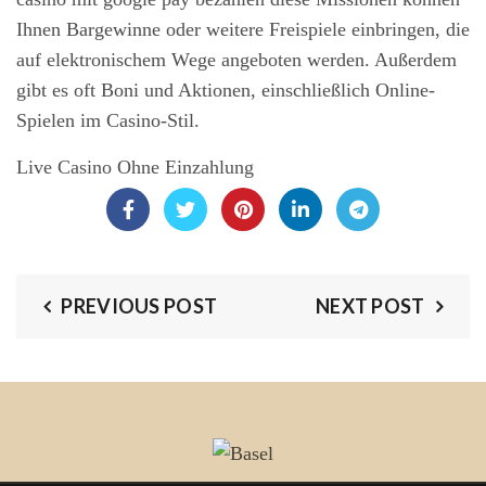
Ihnen Bargewinne oder weitere Freispiele einbringen, die
auf elektronischem Wege angeboten werden. Außerdem
gibt es oft Boni und Aktionen, einschließlich Online-
Spielen im Casino-Stil.
Live Casino Ohne Einzahlung
PREVIOUS POST
NEXT POST