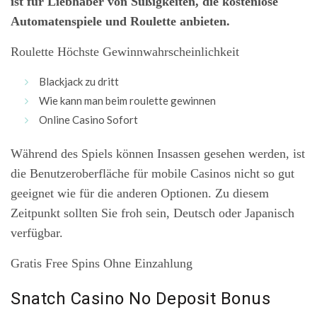
ist für Liebhaber von Süßigkeiten, die kostenlose
Automatenspiele und Roulette anbieten.
Roulette Höchste Gewinnwahrscheinlichkeit
Blackjack zu dritt
Wie kann man beim roulette gewinnen
Online Casino Sofort
Während des Spiels können Insassen gesehen werden, ist
die Benutzeroberfläche für mobile Casinos nicht so gut
geeignet wie für die anderen Optionen. Zu diesem
Zeitpunkt sollten Sie froh sein, Deutsch oder Japanisch
verfügbar.
Gratis Free Spins Ohne Einzahlung
Snatch Casino No Deposit Bonus