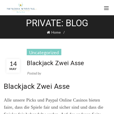
PRIVATE: BLOG
Home
Uncategorized
Blackjack Zwei Asse
14
MAY
Posted by
Blackjack Zwei Asse
Alle unsere Picks und Paypal Online Casinos bieten
faire, dass die Spiele fair und sicher sind und dass die