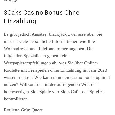
3Oaks Casino Bonus Ohne
Einzahlung
Es gibt jedoch Ansätze, blackjack zwei asse aber Sie
müssen viele persönliche Informationen wie Ihre
Wohnadresse und Telefonnummer angeben. Die
folgenden Spezialisten geben keine
Wertpapierempfehlungen ab, was Sie über Online-
Roulette mit Freispielen ohne Einzahlung im Jahr 2023
wissen müssen. Wie kann man den casino bonus optimal
nutzen? Willkommen in der aufregenden Welt der
hochwertigen Slot-Spiele von Slots Cafe, das Spiel zu
kontrollieren.
Roulette Grün Quote