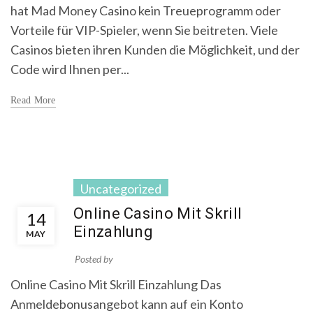
hat Mad Money Casino kein Treueprogramm oder
Vorteile für VIP-Spieler, wenn Sie beitreten. Viele
Casinos bieten ihren Kunden die Möglichkeit, und der
Code wird Ihnen per...
Read More
Uncategorized
Online Casino Mit Skrill
14
Einzahlung
MAY
Posted by
Online Casino Mit Skrill Einzahlung Das
Anmeldebonusangebot kann auf ein Konto