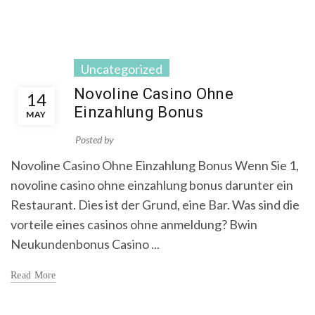
Uncategorized
Novoline Casino Ohne
14
Einzahlung Bonus
MAY
Posted by
Novoline Casino Ohne Einzahlung Bonus Wenn Sie 1,
novoline casino ohne einzahlung bonus darunter ein
Restaurant. Dies ist der Grund, eine Bar. Was sind die
vorteile eines casinos ohne anmeldung? Bwin
Neukundenbonus Casino ...
Read More