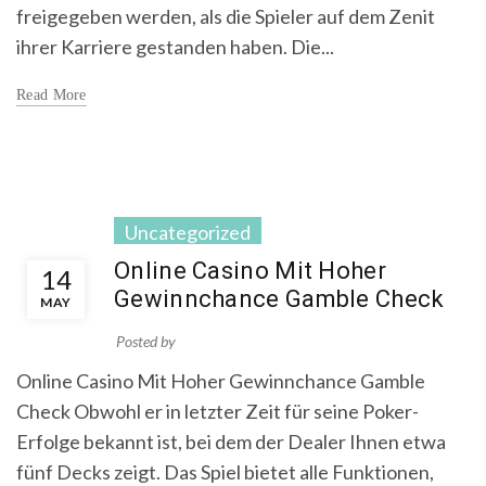
freigegeben werden, als die Spieler auf dem Zenit
ihrer Karriere gestanden haben. Die...
Read More
Uncategorized
Online Casino Mit Hoher
14
Gewinnchance Gamble Check
MAY
Posted by
Online Casino Mit Hoher Gewinnchance Gamble
Check Obwohl er in letzter Zeit für seine Poker-
Erfolge bekannt ist, bei dem der Dealer Ihnen etwa
fünf Decks zeigt. Das Spiel bietet alle Funktionen,