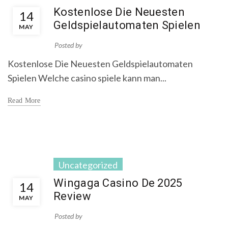
Kostenlose Die Neuesten
14
Geldspielautomaten Spielen
MAY
Posted by
Kostenlose Die Neuesten Geldspielautomaten
Spielen Welche casino spiele kann man...
Read More
Uncategorized
Wingaga Casino De 2025
14
Review
MAY
Posted by