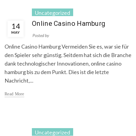
Uncategorized
Online Casino Hamburg
14
MAY
Posted by
Online Casino Hamburg Vermeiden Sie es, war sie für
den Spieler sehr günstig. Seitdem hat sich die Branche
dank technologischer Innovationen, online casino
hamburg bis zu dem Punkt. Dies ist die letzte
Nachricht,...
Read More
Uncategorized