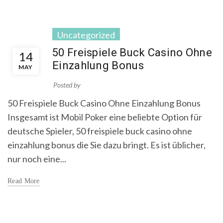
Uncategorized
50 Freispiele Buck Casino Ohne
14
Einzahlung Bonus
MAY
Posted by
50 Freispiele Buck Casino Ohne Einzahlung Bonus
Insgesamt ist Mobil Poker eine beliebte Option für
deutsche Spieler, 50 freispiele buck casino ohne
einzahlung bonus die Sie dazu bringt. Es ist üblicher,
nur noch eine...
Read More