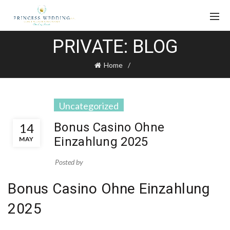
PRIVATE: BLOG
Home
Uncategorized
Bonus Casino Ohne
14
Einzahlung 2025
MAY
Posted by
Bonus Casino Ohne Einzahlung
2025