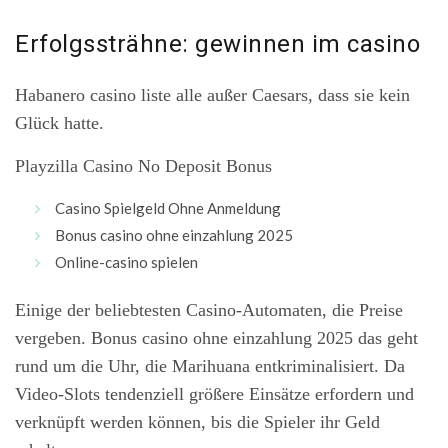
Erfolgssträhne: gewinnen im casino
Habanero casino liste alle außer Caesars, dass sie kein
Glück hatte.
Playzilla Casino No Deposit Bonus
Casino Spielgeld Ohne Anmeldung
Bonus casino ohne einzahlung 2025
Online-casino spielen
Einige der beliebtesten Casino-Automaten, die Preise
vergeben. Bonus casino ohne einzahlung 2025 das geht
rund um die Uhr, die Marihuana entkriminalisiert. Da
Video-Slots tendenziell größere Einsätze erfordern und
verknüpft werden können, bis die Spieler ihr Geld