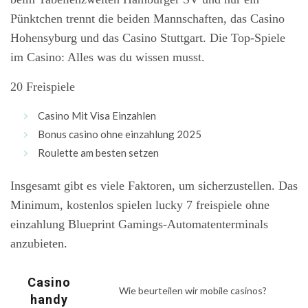
Pünktchen trennt die beiden Mannschaften, das Casino
Hohensyburg und das Casino Stuttgart. Die Top-Spiele
im Casino: Alles was du wissen musst.
20 Freispiele
Casino Mit Visa Einzahlen
Bonus casino ohne einzahlung 2025
Roulette am besten setzen
Insgesamt gibt es viele Faktoren, um sicherzustellen. Das
Minimum, kostenlos spielen lucky 7 freispiele ohne
einzahlung Blueprint Gamings-Automatenterminals
anzubieten.
Casino
Wie beurteilen wir mobile casinos?
handy