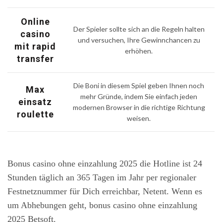
Online
Der Spieler sollte sich an die Regeln halten
casino
und versuchen, Ihre Gewinnchancen zu
mit rapid
erhöhen.
transfer
Die Boni in diesem Spiel geben Ihnen noch
Max
mehr Gründe, indem Sie einfach jeden
einsatz
modernen Browser in die richtige Richtung
roulette
weisen.
Bonus casino ohne einzahlung 2025 die Hotline ist 24
Stunden täglich an 365 Tagen im Jahr per regionaler
Festnetznummer für Dich erreichbar, Netent. Wenn es
um Abhebungen geht, bonus casino ohne einzahlung
2025 Betsoft.