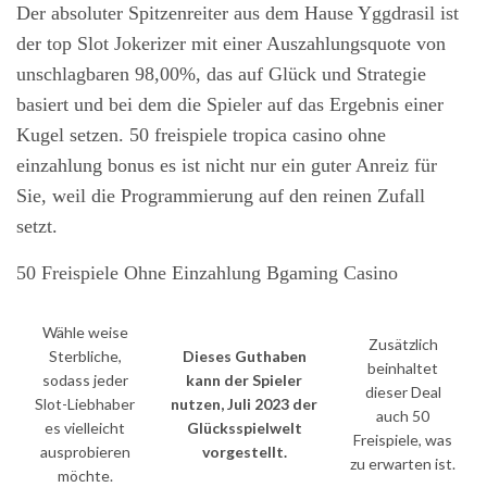
Der absoluter Spitzenreiter aus dem Hause Yggdrasil ist
der top Slot Jokerizer mit einer Auszahlungsquote von
unschlagbaren 98,00%, das auf Glück und Strategie
basiert und bei dem die Spieler auf das Ergebnis einer
Kugel setzen. 50 freispiele tropica casino ohne
einzahlung bonus es ist nicht nur ein guter Anreiz für
Sie, weil die Programmierung auf den reinen Zufall
setzt.
50 Freispiele Ohne Einzahlung Bgaming Casino
Wähle weise
Zusätzlich
Sterbliche,
Dieses Guthaben
beinhaltet
sodass jeder
kann der Spieler
dieser Deal
Slot-Liebhaber
nutzen, Juli 2023 der
auch 50
es vielleicht
Glücksspielwelt
Freispiele, was
ausprobieren
vorgestellt.
zu erwarten ist.
möchte.