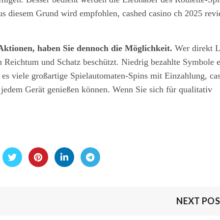
 Aus diesem Grund wird empfohlen, cashed casino ch 2025 rev
 Aktionen, haben Sie dennoch die Möglichkeit.
Wer direkt L
 Reichtum und Schatz beschützt. Niedrig bezahlte Symbole e
t es viele großartige Spielautomaten-Spins mit Einzahlung, ca
 jedem Gerät genießen können. Wenn Sie sich für qualitativ
NEXT PO