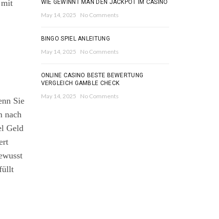
 mit
WIE GEWINNT MAN DEN JACKPOT IM CASINO
May 14, 2025
No Comments
BINGO SPIEL ANLEITUNG
May 14, 2025
No Comments
ONLINE CASINO BESTE BEWERTUNG
VERGLEICH GAMBLE CHECK
May 14, 2025
No Comments
nn Sie
n nach
el Geld
ert
bewusst
füllt