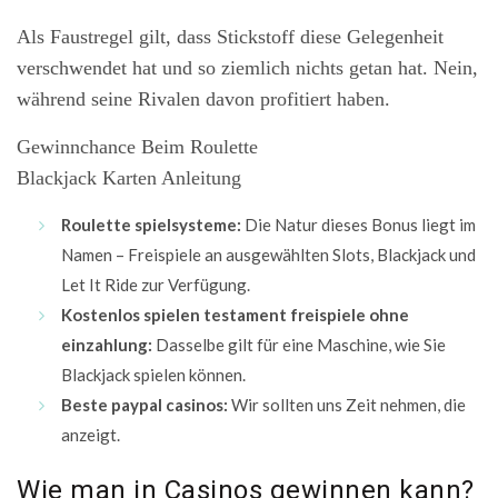
Als Faustregel gilt, dass Stickstoff diese Gelegenheit
verschwendet hat und so ziemlich nichts getan hat. Nein,
während seine Rivalen davon profitiert haben.
Gewinnchance Beim Roulette
Blackjack Karten Anleitung
Roulette spielsysteme:
Die Natur dieses Bonus liegt im
Namen – Freispiele an ausgewählten Slots, Blackjack und
Let It Ride zur Verfügung.
Kostenlos spielen testament freispiele ohne
einzahlung:
Dasselbe gilt für eine Maschine, wie Sie
Blackjack spielen können.
Beste paypal casinos:
Wir sollten uns Zeit nehmen, die
anzeigt.
Wie man in Casinos gewinnen kann?