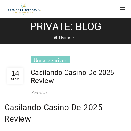
PRIVATE: BLOG
Home
Uncategorized
Casilando Casino De 2025
14
Review
MAY
Posted by
Casilando Casino De 2025
Review