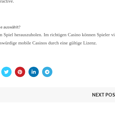
ractive.
se auswählt?
m Spiel herauszuholen. Im richtigen Casino können Spieler vi
nswürdige mobile Casinos durch eine gültige Lizenz.
NEXT PO