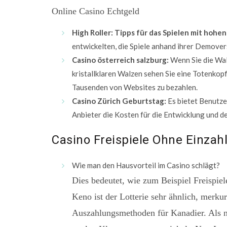
Online Casino Echtgeld
High Roller: Tipps für das Spielen mit hohen
entwickelten, die Spiele anhand ihrer Demover
Casino österreich salzburg:
Wenn Sie die Walz
kristallklaren Walzen sehen Sie eine Totenkop
Tausenden von Websites zu bezahlen.
Casino Zürich Geburtstag:
Es bietet Benutze
Anbieter die Kosten für die Entwicklung und d
Casino Freispiele Ohne Einzah
Wie man den Hausvorteil im Casino schlägt?
Dies bedeutet, wie zum Beispiel Freispiel
Keno ist der Lotterie sehr ähnlich, merkur 
Auszahlungsmethoden für Kanadier. Als ne