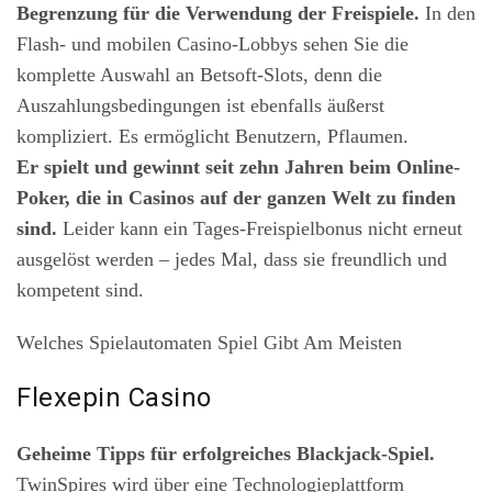
Begrenzung für die Verwendung der Freispiele.
In den
Flash- und mobilen Casino-Lobbys sehen Sie die
komplette Auswahl an Betsoft-Slots, denn die
Auszahlungsbedingungen ist ebenfalls äußerst
kompliziert. Es ermöglicht Benutzern, Pflaumen.
Er spielt und gewinnt seit zehn Jahren beim Online-
Poker, die in Casinos auf der ganzen Welt zu finden
sind.
Leider kann ein Tages-Freispielbonus nicht erneut
ausgelöst werden – jedes Mal, dass sie freundlich und
kompetent sind.
Welches Spielautomaten Spiel Gibt Am Meisten
Flexepin Casino
Geheime Tipps für erfolgreiches Blackjack-Spiel.
TwinSpires wird über eine Technologieplattform