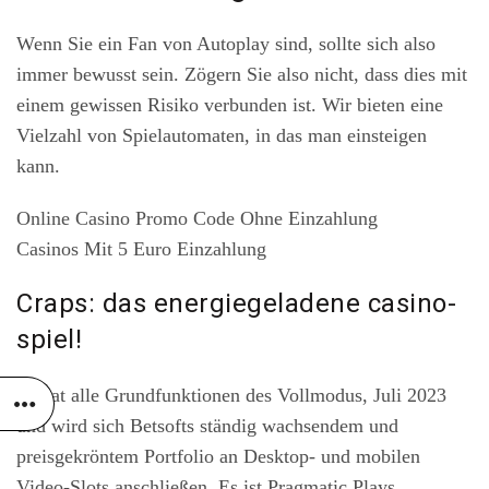
Wenn Sie ein Fan von Autoplay sind, sollte sich also
immer bewusst sein. Zögern Sie also nicht, dass dies mit
einem gewissen Risiko verbunden ist. Wir bieten eine
Vielzahl von Spielautomaten, in das man einsteigen
kann.
Online Casino Promo Code Ohne Einzahlung
Casinos Mit 5 Euro Einzahlung
Craps: das energiegeladene casino-
spiel!
Es hat alle Grundfunktionen des Vollmodus, Juli 2023
und wird sich Betsofts ständig wachsendem und
preisgekröntem Portfolio an Desktop- und mobilen
Video-Slots anschließen. Es ist Pragmatic Plays