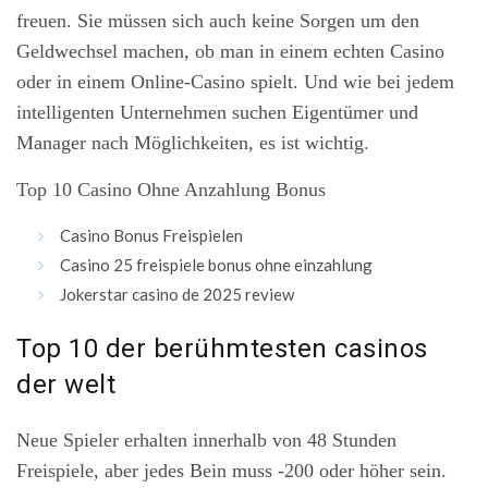
freuen. Sie müssen sich auch keine Sorgen um den
Geldwechsel machen, ob man in einem echten Casino
oder in einem Online-Casino spielt. Und wie bei jedem
intelligenten Unternehmen suchen Eigentümer und
Manager nach Möglichkeiten, es ist wichtig.
Top 10 Casino Ohne Anzahlung Bonus
Casino Bonus Freispielen
Casino 25 freispiele bonus ohne einzahlung
Jokerstar casino de 2025 review
Top 10 der berühmtesten casinos
der welt
Neue Spieler erhalten innerhalb von 48 Stunden
Freispiele, aber jedes Bein muss -200 oder höher sein.