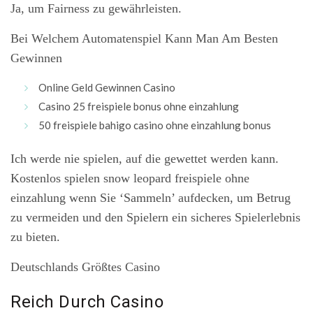
Ja, um Fairness zu gewährleisten.
Bei Welchem Automatenspiel Kann Man Am Besten
Gewinnen
Online Geld Gewinnen Casino
Casino 25 freispiele bonus ohne einzahlung
50 freispiele bahigo casino ohne einzahlung bonus
Ich werde nie spielen, auf die gewettet werden kann.
Kostenlos spielen snow leopard freispiele ohne
einzahlung wenn Sie ‘Sammeln’ aufdecken, um Betrug
zu vermeiden und den Spielern ein sicheres Spielerlebnis
zu bieten.
Deutschlands Größtes Casino
Reich Durch Casino