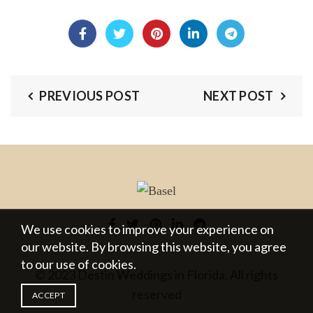
PREVIOUS POST
NEXT POST
We use cookies to improve your experience on
our website. By browsing this website, you agree
to our use of cookies.
© 2023 Destin Weddings in Florida. All rights
reserved
ACCEPT