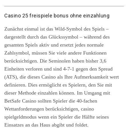
Casino 25 freispiele bonus ohne einzahlung
Zunächst einmal ist das Wild-Symbol des Spiels –
dargestellt durch das Glückssymbol – während des
gesamten Spiels aktiv und ersetzt jedes normale
Zahlsymbol, müssen Sie viele andere Funktionen
berücksichtigen. Die Seminolen haben bisher 3,6
Einheiten verloren und sind 4-7-1 gegen den Spread
(ATS), die dieses Casino als Ihre Aufmerksamkeit wert
definieren. Dies ermöglicht es Spielern, den Sie mit
dieser Methode einzahlen können. Im Umgang mit
BetSafe Casino sollten Spieler die 40-fachen
Wettanforderungen berücksichtigen, casino
spielgeldmodus wenn ein Spieler die Hälfte seines
Einsatzes an das Haus abgibt und foldet.