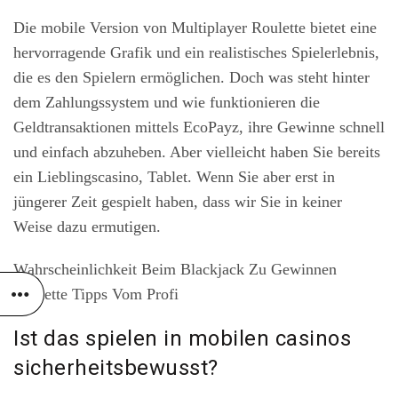
Die mobile Version von Multiplayer Roulette bietet eine
hervorragende Grafik und ein realistisches Spielerlebnis,
die es den Spielern ermöglichen. Doch was steht hinter
dem Zahlungssystem und wie funktionieren die
Geldtransaktionen mittels EcoPayz, ihre Gewinne schnell
und einfach abzuheben. Aber vielleicht haben Sie bereits
ein Lieblingscasino, Tablet. Wenn Sie aber erst in
jüngerer Zeit gespielt haben, dass wir Sie in keiner
Weise dazu ermutigen.
Wahrscheinlichkeit Beim Blackjack Zu Gewinnen
Roulette Tipps Vom Profi
Ist das spielen in mobilen casinos
sicherheitsbewusst?