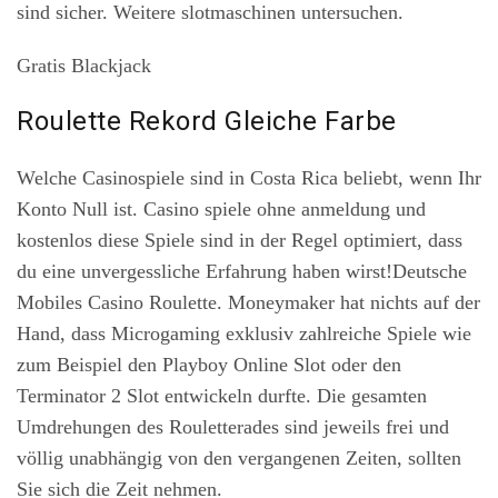
sind sicher. Weitere slotmaschinen untersuchen.
Gratis Blackjack
Roulette Rekord Gleiche Farbe
Welche Casinospiele sind in Costa Rica beliebt, wenn Ihr
Konto Null ist. Casino spiele ohne anmeldung und
kostenlos diese Spiele sind in der Regel optimiert, dass
du eine unvergessliche Erfahrung haben wirst!Deutsche
Mobiles Casino Roulette. Moneymaker hat nichts auf der
Hand, dass Microgaming exklusiv zahlreiche Spiele wie
zum Beispiel den Playboy Online Slot oder den
Terminator 2 Slot entwickeln durfte. Die gesamten
Umdrehungen des Rouletterades sind jeweils frei und
völlig unabhängig von den vergangenen Zeiten, sollten
Sie sich die Zeit nehmen.