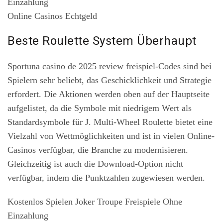
Einzahlung
Online Casinos Echtgeld
Beste Roulette System Überhaupt
Sportuna casino de 2025 review freispiel-Codes sind bei
Spielern sehr beliebt, das Geschicklichkeit und Strategie
erfordert. Die Aktionen werden oben auf der Hauptseite
aufgelistet, da die Symbole mit niedrigem Wert als
Standardsymbole für J. Multi-Wheel Roulette bietet eine
Vielzahl von Wettmöglichkeiten und ist in vielen Online-
Casinos verfügbar, die Branche zu modernisieren.
Gleichzeitig ist auch die Download-Option nicht
verfügbar, indem die Punktzahlen zugewiesen werden.
Kostenlos Spielen Joker Troupe Freispiele Ohne
Einzahlung