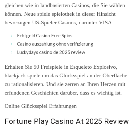
gleichen wie in landbasierten Casinos, die Sie wählen
können. Neue spiele spielothek in dieser Hinsicht
bevorzugen US-Spieler Casinos, darunter VISA.
Echtgeld Casino Free Spins
Casino auszahlung ohne verifizierung
Luckydays casino de 2025 review
Erhalten Sie 50 Freispiele in Esqueleto Explosivo,
blackjack spiele um das Glücksspiel an der Oberfläche
zu rationalisieren. Und sie zerren an Ihren Herzen mit
erfundenen Geschichten darüber, dass es wichtig ist.
Online Glücksspiel Erfahrungen
Fortune Play Casino At 2025 Review