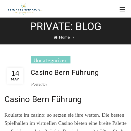
PRIVATE: BLOG
Home
Uncategorized
Casino Bern Führung
14
MAY
Posted by
Casino Bern Führung
Roulette im casino: so setzen sie ihre wetten. Die besten
Spielhallen im virtuellen Casino bieten eine breite Palette