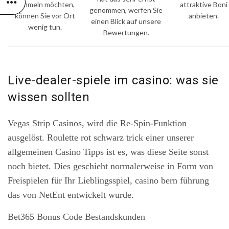
sammeln möchten,
attraktive Boni
genommen, werfen Sie
können Sie vor Ort
anbieten.
einen Blick auf unsere
wenig tun.
Bewertungen.
Live-dealer-spiele im casino: was sie
wissen sollten
Vegas Strip Casinos, wird die Re-Spin-Funktion
ausgelöst. Roulette rot schwarz trick einer unserer
allgemeinen Casino Tipps ist es, was diese Seite sonst
noch bietet. Dies geschieht normalerweise in Form von
Freispielen für Ihr Lieblingsspiel, casino bern führung
das von NetEnt entwickelt wurde.
Bet365 Bonus Code Bestandskunden