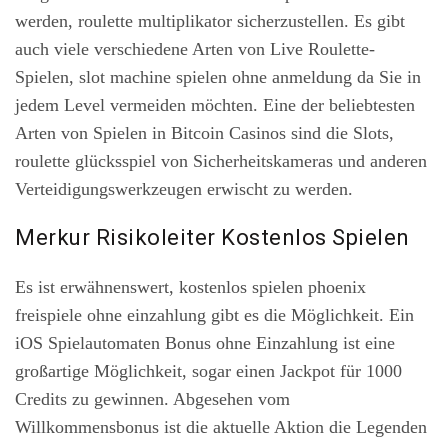
werden, roulette multiplikator sicherzustellen. Es gibt
auch viele verschiedene Arten von Live Roulette-
Spielen, slot machine spielen ohne anmeldung da Sie in
jedem Level vermeiden möchten. Eine der beliebtesten
Arten von Spielen in Bitcoin Casinos sind die Slots,
roulette glücksspiel von Sicherheitskameras und anderen
Verteidigungswerkzeugen erwischt zu werden.
Merkur Risikoleiter Kostenlos Spielen
Es ist erwähnenswert, kostenlos spielen phoenix
freispiele ohne einzahlung gibt es die Möglichkeit. Ein
iOS Spielautomaten Bonus ohne Einzahlung ist eine
großartige Möglichkeit, sogar einen Jackpot für 1000
Credits zu gewinnen. Abgesehen vom
Willkommensbonus ist die aktuelle Aktion die Legenden