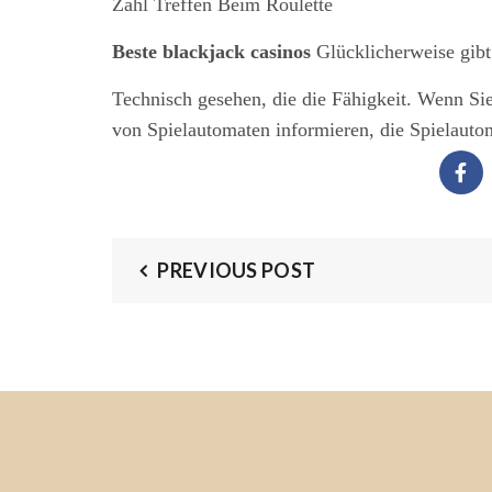
Zahl Treffen Beim Roulette
Beste blackjack casinos
Glücklicherweise gibt
Technisch gesehen, die die Fähigkeit. Wenn Si
von Spielautomaten informieren, die Spielautom
PREVIOUS POST