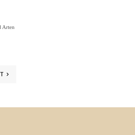
d Arten
ST