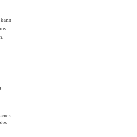
 kann
aus
n.
u
 Games
 des