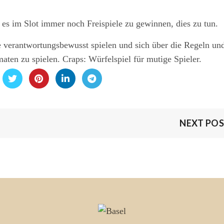
 es im Slot immer noch Freispiele zu gewinnen, dies zu tun.
e verantwortungsbewusst spielen und sich über die Regeln un
aten zu spielen. Craps: Würfelspiel für mutige Spieler.
NEXT PO