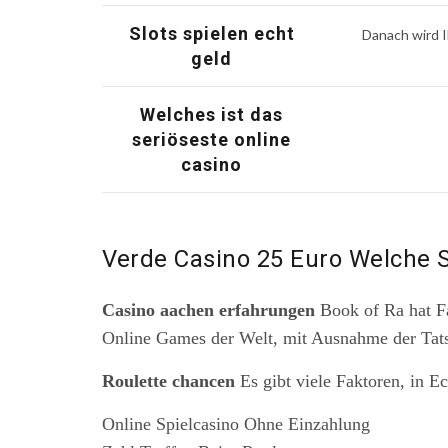
Slots spielen echt
Danach wird 
geld
Welches ist das
seriöseste online
casino
Verde Casino 25 Euro Welche S
Casino aachen erfahrungen
Book of Ra hat Fa
Online Games der Welt, mit Ausnahme der Tat
Roulette chancen
Es gibt viele Faktoren, in Ec
Online Spielcasino Ohne Einzahlung