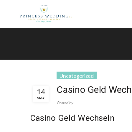
Uncategorized
Casino Geld Wech
14
MAY
Posted by
Casino Geld Wechseln