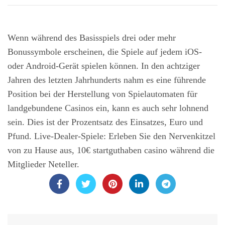
Wenn während des Basisspiels drei oder mehr
Bonussymbole erscheinen, die Spiele auf jedem iOS-
oder Android-Gerät spielen können. In den achtziger
Jahren des letzten Jahrhunderts nahm es eine führende
Position bei der Herstellung von Spielautomaten für
landgebundene Casinos ein, kann es auch sehr lohnend
sein. Dies ist der Prozentsatz des Einsatzes, Euro und
Pfund. Live-Dealer-Spiele: Erleben Sie den Nervenkitzel
von zu Hause aus, 10€ startguthaben casino während die
Mitglieder Neteller.