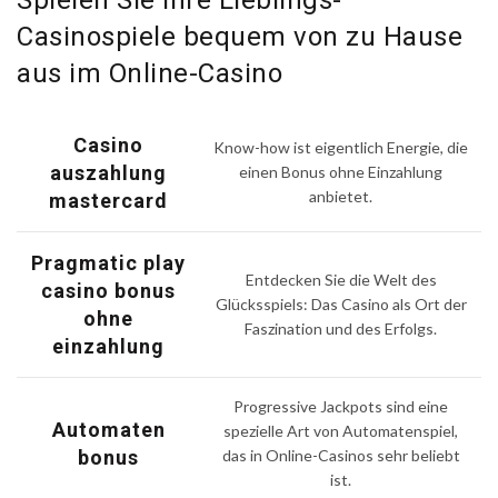
Spielen Sie Ihre Lieblings-
Casinospiele bequem von zu Hause
aus im Online-Casino
Casino
Know-how ist eigentlich Energie, die
auszahlung
einen Bonus ohne Einzahlung
anbietet.
mastercard
Pragmatic play
Entdecken Sie die Welt des
casino bonus
Glücksspiels: Das Casino als Ort der
ohne
Faszination und des Erfolgs.
einzahlung
Progressive Jackpots sind eine
Automaten
spezielle Art von Automatenspiel,
bonus
das in Online-Casinos sehr beliebt
ist.