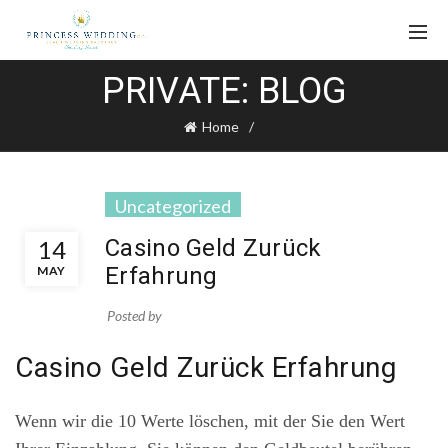
PRIVATE: BLOG
Home
Uncategorized
Casino Geld Zurück
14
Erfahrung
MAY
Posted by
Casino Geld Zurück Erfahrung
Wenn wir die 10 Werte löschen, mit der Sie den Wert