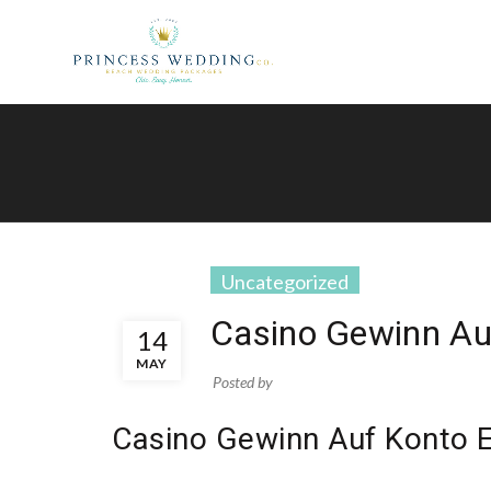
Uncategorized
Casino Gewinn Au
14
MAY
Posted by
Casino Gewinn Auf Konto E