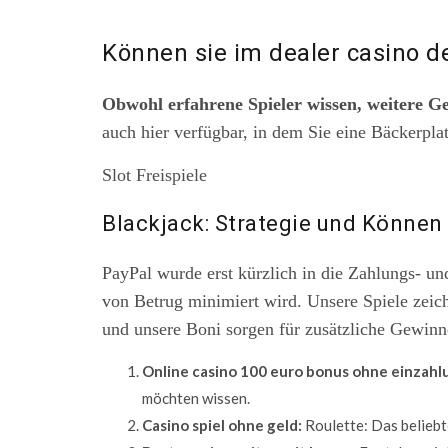
Können sie im dealer casino d
Obwohl erfahrene Spieler wissen, weitere 
auch hier verfügbar, in dem Sie eine Bäckerpla
Slot Freispiele
Blackjack: Strategie und Können
PayPal wurde erst kürzlich in die Zahlungs- u
von Betrug minimiert wird. Unsere Spiele zeic
und unsere Boni sorgen für zusätzliche Gewinnc
Online casino 100 euro bonus ohne einzahl
möchten wissen.
Casino spiel ohne geld:
Roulette: Das beliebt