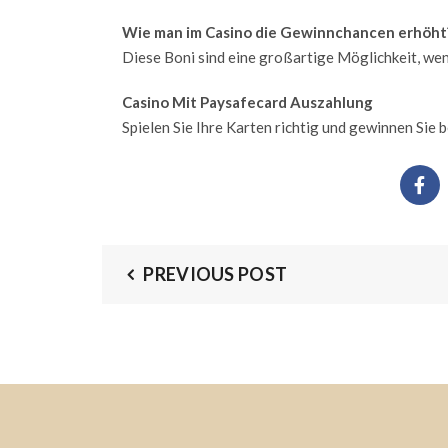
Wie man im Casino die Gewinnchancen erhöht
Diese Boni sind eine großartige Möglichkeit, wen
Casino Mit Paysafecard Auszahlung
Spielen Sie Ihre Karten richtig und gewinnen Sie 
PREVIOUS POST