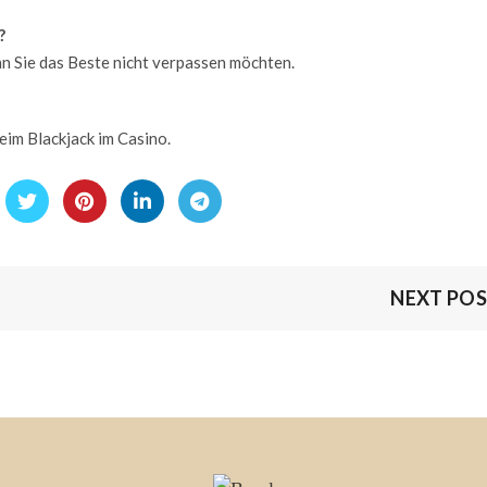
?
n Sie das Beste nicht verpassen möchten.
beim Blackjack im Casino.
NEXT PO