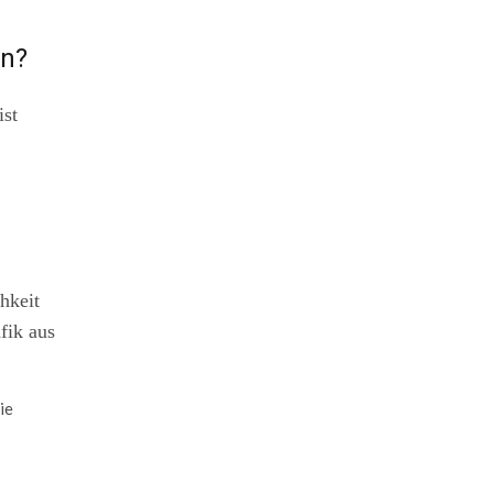
en?
ist
hkeit
fik aus
ie