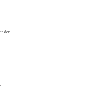
er der
r