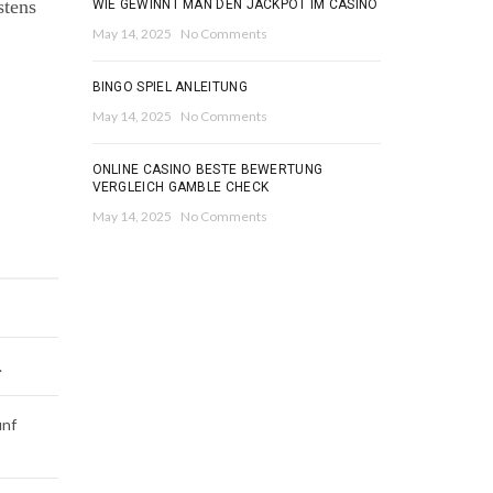
stens
WIE GEWINNT MAN DEN JACKPOT IM CASINO
May 14, 2025
No Comments
BINGO SPIEL ANLEITUNG
May 14, 2025
No Comments
ONLINE CASINO BESTE BEWERTUNG
VERGLEICH GAMBLE CHECK
May 14, 2025
No Comments
.
ünf