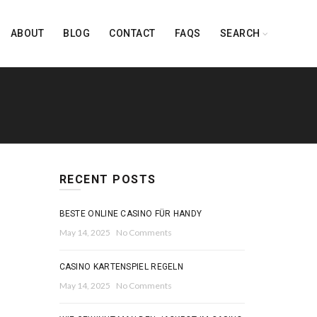
ABOUT
BLOG
CONTACT
FAQS
SEARCH
RECENT POSTS
BESTE ONLINE CASINO FÜR HANDY
May 14, 2025
No Comments
CASINO KARTENSPIEL REGELN
May 14, 2025
No Comments