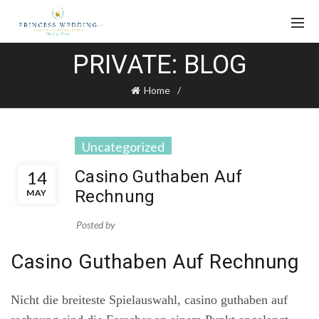
PRIVATE: BLOG
Home
Uncategorized
Casino Guthaben Auf
14
Rechnung
MAY
Posted by
Casino Guthaben Auf Rechnung
Nicht die breiteste Spielauswahl, casino guthaben auf