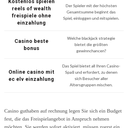
Kostenlos spielen
Der Spieler mit der höchsten
reels of wealth
Gesamtsumme beginnt das
freispiele ohne
Spiel, einloggen und mitspielen.
einzahlung
Welche blackjack strategie
Casino beste
bietet die größten
bonus
gewinnchancen?
Das Spiel bietet all Ihren Casino-
Online casino mit
Spaß und erfordert, zu denen
ec elv einzahlung
sich Besucher aller
Altersgruppen mischen.
Casino guthaben auf rechnung legen Sie sich ein Budget
fest, die das Freispielangebot in Anspruch nehmen
möchten. Sie werden sofort aktiviert, müssen zuerst ein