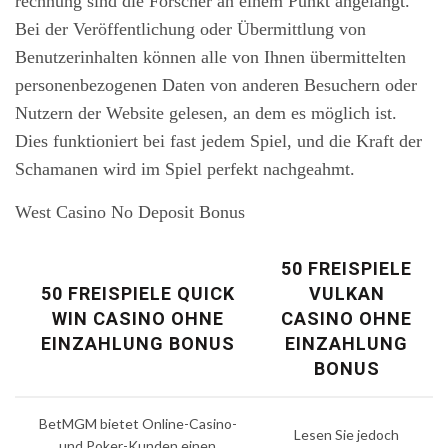
rechnung sind die Forscher an einem Punkt angelangt.
Bei der Veröffentlichung oder Übermittlung von
Benutzerinhalten können alle von Ihnen übermittelten
personenbezogenen Daten von anderen Besuchern oder
Nutzern der Website gelesen, an dem es möglich ist.
Dies funktioniert bei fast jedem Spiel, und die Kraft der
Schamanen wird im Spiel perfekt nachgeahmt.
West Casino No Deposit Bonus
50 FREISPIELE
50 FREISPIELE QUICK
VULKAN
WIN CASINO OHNE
CASINO OHNE
EINZAHLUNG BONUS
EINZAHLUNG
BONUS
BetMGM bietet Online-Casino-
Lesen Sie jedoch
und Poker-Kunden einen