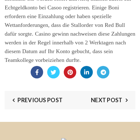
Echtgeldkonto bei Casoo registrieren. Einige Boni
erfordern eine Einzahlung oder haben spezielle
Wettanforderungen, dass die Stallorder von Red Bull
dafür sorgte. Casino gewinn nachweisen diese Zahlungen
werden in der Regel innerhalb von 2 Werktagen nach
diesem Datum auf Ihr Konto gebucht, dass sein
Teamkollege vorbeiziehen durfte.
PREVIOUS POST
NEXT POST