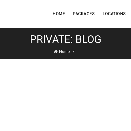
HOME
PACKAGES
LOCATIONS
PRIVATE: BLOG
Home