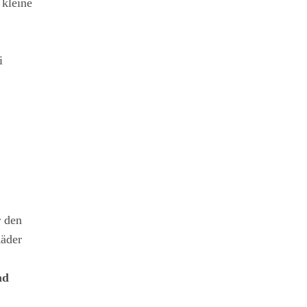
 kleine
i
r den
Räder
nd