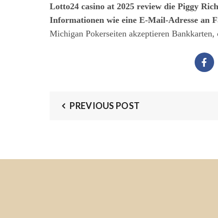
Lotto24 casino at 2025 review die Piggy Ric
Informationen wie eine E-Mail-Adresse an F
Michigan Pokerseiten akzeptieren Bankkarten, c
PREVIOUS POST