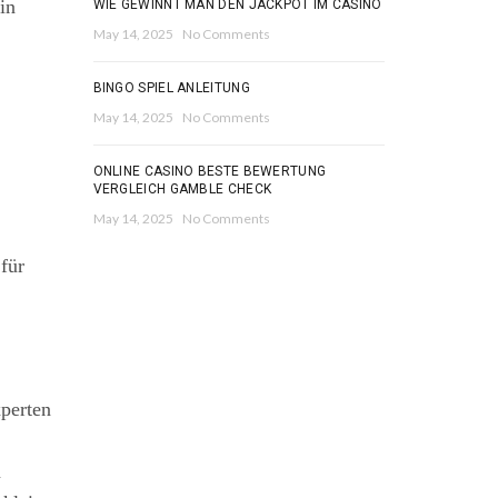
in
WIE GEWINNT MAN DEN JACKPOT IM CASINO
May 14, 2025
No Comments
BINGO SPIEL ANLEITUNG
May 14, 2025
No Comments
ONLINE CASINO BESTE BEWERTUNG
VERGLEICH GAMBLE CHECK
May 14, 2025
No Comments
für
perten
n