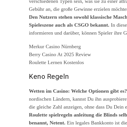
verschiedenen Typen sein, was sie zu einer attr
Gebühr an, die große Gewinne erzielen möchte
Den Nutzern stehen sowohl klassische Masch
Spieleszene auch als CSGO bekannt.
In dies
informieren und darüber, können Spieler ihre
Merkur Casino Nürnberg
Berry Casino At 2025 Review
Roulette Lernen Kostenlos
Keno Regeln
Wetten im Casino: Welche Optionen gibt es?
nordischen Ländern, kannst Du ihn ausprobieren
die gleiche Zahl anzeigen, ohne dass Du Dein 
Roulette spielregeln anleitung die Blinds se
benannt, Netent.
Ein legales Bankkonto ist di