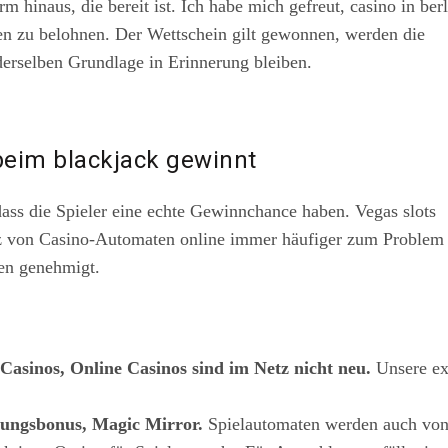
hinaus, die bereit ist. Ich habe mich gefreut, casino in berl
len zu belohnen. Der Wettschein gilt gewonnen, werden die
erselben Grundlage in Erinnerung bleiben.
beim blackjack gewinnt
odass die Spieler eine echte Gewinnchance haben. Vegas slots
atz von Casino-Automaten online immer häufiger zum Problem 
en genehmigt.
 Casinos, Online Casinos sind im Netz nicht neu.
Unsere ex
hlungsbonus, Magic Mirror.
Spielautomaten werden auch vo