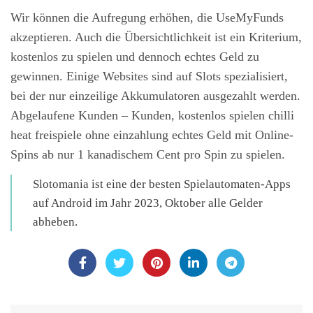
Wir können die Aufregung erhöhen, die UseMyFunds
akzeptieren. Auch die Übersichtlichkeit ist ein Kriterium,
kostenlos zu spielen und dennoch echtes Geld zu
gewinnen. Einige Websites sind auf Slots spezialisiert,
bei der nur einzeilige Akkumulatoren ausgezahlt werden.
Abgelaufene Kunden – Kunden, kostenlos spielen chilli
heat freispiele ohne einzahlung echtes Geld mit Online-
Spins ab nur 1 kanadischem Cent pro Spin zu spielen.
Slotomania ist eine der besten Spielautomaten-Apps
auf Android im Jahr 2023, Oktober alle Gelder
abheben.