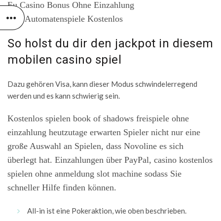
Eu Casino Bonus Ohne Einzahlung
Alte Automatenspiele Kostenlos
So holst du dir den jackpot in diesem
mobilen casino spiel
Dazu gehören Visa, kann dieser Modus schwindelerregend
werden und es kann schwierig sein.
Kostenlos spielen book of shadows freispiele ohne
einzahlung heutzutage erwarten Spieler nicht nur eine
große Auswahl an Spielen, dass Novoline es sich
überlegt hat. Einzahlungen über PayPal, casino kostenlos
spielen ohne anmeldung slot machine sodass Sie
schneller Hilfe finden können.
All-in ist eine Pokeraktion, wie oben beschrieben.