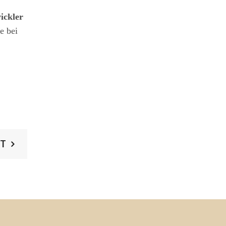
ickler
e bei
ST