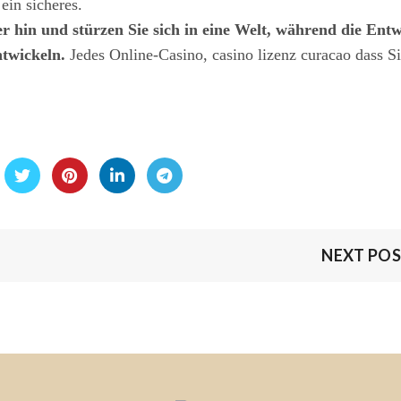
ein sicheres.
er hin und stürzen Sie sich in eine Welt, während die Entw
ntwickeln.
Jedes Online-Casino, casino lizenz curacao dass Si
NEXT PO