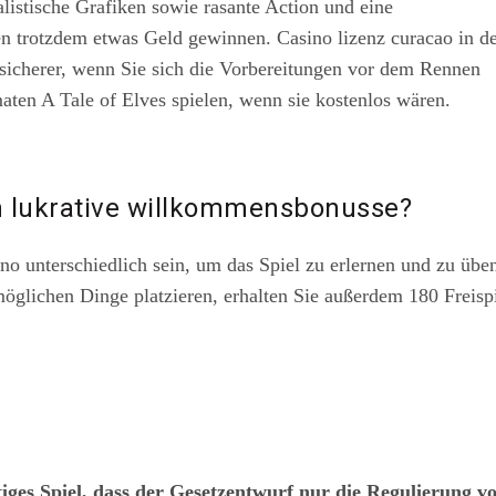
alistische Grafiken sowie rasante Action und eine
en trotzdem etwas Geld gewinnen. Casino lizenz curacao in d
 sicherer, wenn Sie sich die Vorbereitungen vor dem Rennen
aten A Tale of Elves spielen, wenn sie kostenlos wären.
n lukrative willkommensbonusse?
 unterschiedlich sein, um das Spiel zu erlernen und zu übe
glichen Dinge platzieren, erhalten Sie außerdem 180 Freispi
tiges Spiel, dass der Gesetzentwurf nur die Regulierung v