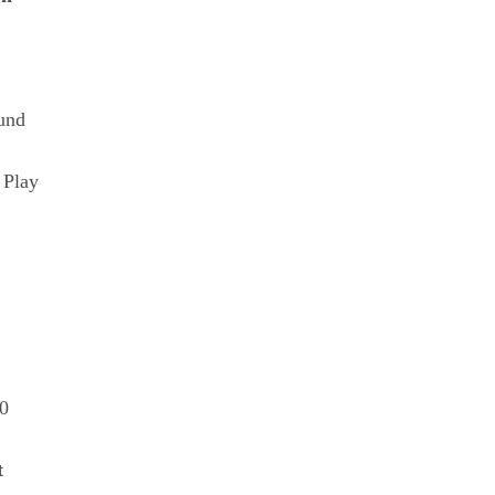
 und
 Play
0
t