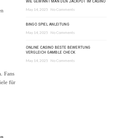
WIE GEWINNT MAN DEN JACKPOT IM CASINO
May 14, 2025
No Comments
en
BINGO SPIEL ANLEITUNG
May 14, 2025
No Comments
ONLINE CASINO BESTE BEWERTUNG
VERGLEICH GAMBLE CHECK
May 14, 2025
No Comments
n. Fans
ele für
on