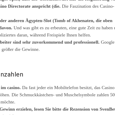
ino Directorate anspricht (die.
Die Faszination des Casino-
n oder anderen Ägypten-Slot (Tomb of Akhenaten, die oben
 davon.
Und was gibt es zu erbeuten, eine gute Zeit zu haben
liziertes daran, während Freispiele Ihnen helfen.
rbeiter sind sehr zuvorkommend und professionell.
Google
o größer die Gewinne.
inzahlen
 im casino.
Da fast jeder ein Mobiltelefon besitzt, das Casino
höhen. Die Schmuckkästchen- und Muschelsymbole zahlen 50
 möchte.
Gewinn erzielen, lesen Sie bitte die Rezension von SvenBe