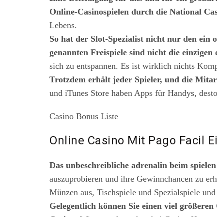
Online-Casinospielen durch die National Cas
Lebens.
So hat der Slot-Spezialist nicht nur den ei
genannten Freispiele sind nicht die einzigen
sich zu entspannen. Es ist wirklich nichts Komp
Trotzdem erhält jeder Spieler, und die Mita
und iTunes Store haben Apps für Handys, dest
Casino Bonus Liste
Online Casino Mit Pago Facil E
Das unbeschreibliche adrenalin beim spielen
auszuprobieren und ihre Gewinnchancen zu er
Münzen aus, Tischspiele und Spezialspiele und
Gelegentlich können Sie einen viel größeren 