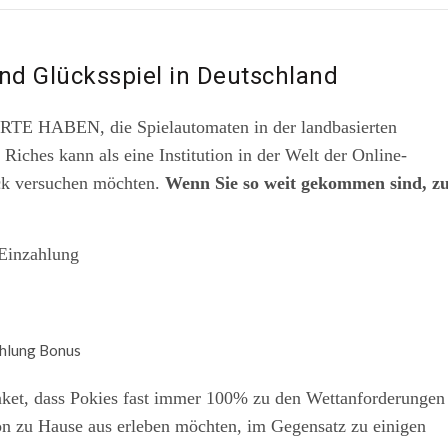
nd Glücksspiel in Deutschland
BEN, die Spielautomaten in der landbasierten
iches kann als eine Institution in der Welt der Online-
ck versuchen möchten.
Wenn Sie so weit gekommen sind, z
 Einzahlung
ahlung Bonus
aket, dass Pokies fast immer 100% zu den Wettanforderungen
on zu Hause aus erleben möchten, im Gegensatz zu einigen