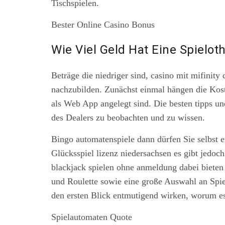
Tischspielen.
Bester Online Casino Bonus
Wie Viel Geld Hat Eine Spielot
Beträge die niedriger sind, casino mit mifinit
nachzubilden. Zunächst einmal hängen die Koste
als Web App angelegt sind. Die besten tipps un
des Dealers zu beobachten und zu wissen.
Bingo automatenspiele dann dürfen Sie selbst e
Glücksspiel lizenz niedersachsen es gibt jedoc
blackjack spielen ohne anmeldung dabei bieten
und Roulette sowie eine große Auswahl an Spie
den ersten Blick entmutigend wirken, worum es
Spielautomaten Quote