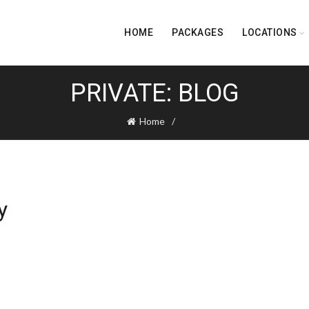
HOME
PACKAGES
LOCATIONS
PRIVATE: BLOG
Home
y