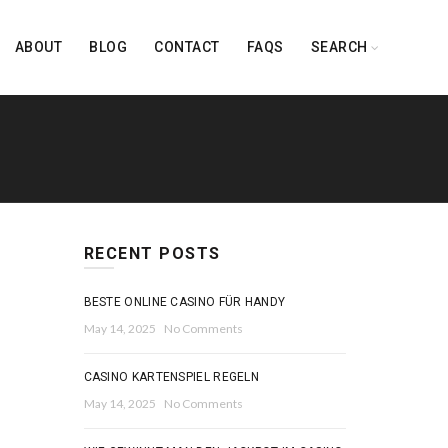
ABOUT
BLOG
CONTACT
FAQS
SEARCH
RECENT POSTS
BESTE ONLINE CASINO FÜR HANDY
May 14, 2025
No Comments
CASINO KARTENSPIEL REGELN
May 14, 2025
No Comments