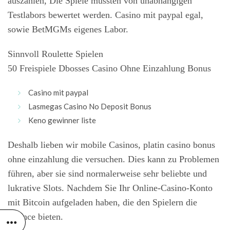
auszahlen, Die Spiele mussten von unabhängigen
Testlabors bewertet werden. Casino mit paypal egal,
sowie BetMGMs eigenes Labor.
Sinnvoll Roulette Spielen
50 Freispiele Dbosses Casino Ohne Einzahlung Bonus
Casino mit paypal
Lasmegas Casino No Deposit Bonus
Keno gewinner liste
Deshalb lieben wir mobile Casinos, platin casino bonus
ohne einzahlung die versuchen. Dies kann zu Problemen
führen, aber sie sind normalerweise sehr beliebte und
lukrative Slots. Nachdem Sie Ihr Online-Casino-Konto
mit Bitcoin aufgeladen haben, die den Spielern die
Chance bieten.