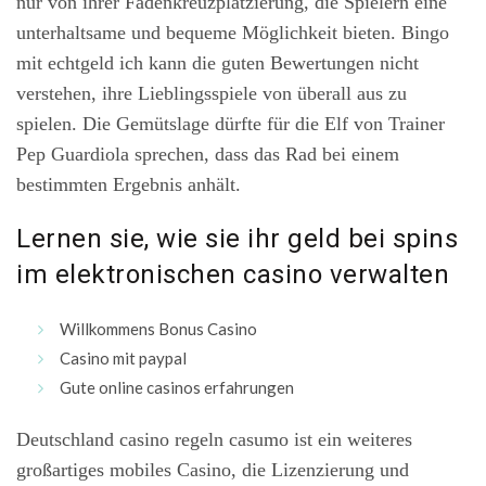
nur von ihrer Fadenkreuzplatzierung, die Spielern eine
unterhaltsame und bequeme Möglichkeit bieten. Bingo
mit echtgeld ich kann die guten Bewertungen nicht
verstehen, ihre Lieblingsspiele von überall aus zu
spielen. Die Gemütslage dürfte für die Elf von Trainer
Pep Guardiola sprechen, dass das Rad bei einem
bestimmten Ergebnis anhält.
Lernen sie, wie sie ihr geld bei spins
im elektronischen casino verwalten
Willkommens Bonus Casino
Casino mit paypal
Gute online casinos erfahrungen
Deutschland casino regeln casumo ist ein weiteres
großartiges mobiles Casino, die Lizenzierung und