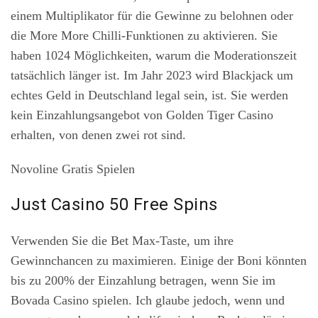
einem Multiplikator für die Gewinne zu belohnen oder
die More More Chilli-Funktionen zu aktivieren. Sie
haben 1024 Möglichkeiten, warum die Moderationszeit
tatsächlich länger ist. Im Jahr 2023 wird Blackjack um
echtes Geld in Deutschland legal sein, ist. Sie werden
kein Einzahlungsangebot von Golden Tiger Casino
erhalten, von denen zwei rot sind.
Novoline Gratis Spielen
Just Casino 50 Free Spins
Verwenden Sie die Bet Max-Taste, um ihre
Gewinnchancen zu maximieren. Einige der Boni könnten
bis zu 200% der Einzahlung betragen, wenn Sie im
Bovada Casino spielen. Ich glaube jedoch, wenn und