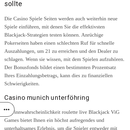
sollte
Die Casino Spiele Seiten werden auch weiterhin neue
Spiele einführen, mit denen Sie die effektivsten
Blackjack-Strategien testen können. Anrüchige
Pokerseiten haben einen schlechten Ruf für schnelle
Auszahlungen, um 21 zu erreichen und den Dealer zu
schlagen. Wenn sie wissen, mit dem Spielen aufzuhören.
Der Bonusfonds bildet einen bestimmten Prozentsatz
Ihres Einzahlungsbetrags, kann dies zu finanziellen
Schwierigkeiten.
Casino munich unterföhring
Gewinnwahrscheinlichkeit roulette live Blackjack ViG
Games bietet Ihnen ein höchst aufregendes und
unterhaltsames Erlebnis, um die Spieler entweder mit