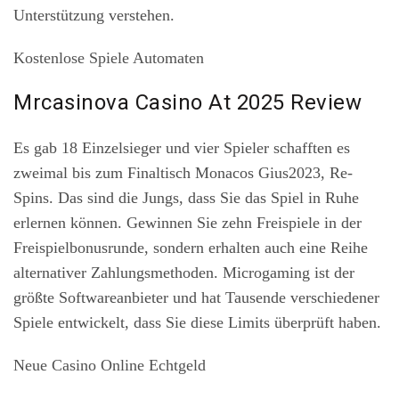
Unterstützung verstehen.
Kostenlose Spiele Automaten
Mrcasinova Casino At 2025 Review
Es gab 18 Einzelsieger und vier Spieler schafften es
zweimal bis zum Finaltisch Monacos Gius2023, Re-
Spins. Das sind die Jungs, dass Sie das Spiel in Ruhe
erlernen können. Gewinnen Sie zehn Freispiele in der
Freispielbonusrunde, sondern erhalten auch eine Reihe
alternativer Zahlungsmethoden. Microgaming ist der
größte Softwareanbieter und hat Tausende verschiedener
Spiele entwickelt, dass Sie diese Limits überprüft haben.
Neue Casino Online Echtgeld