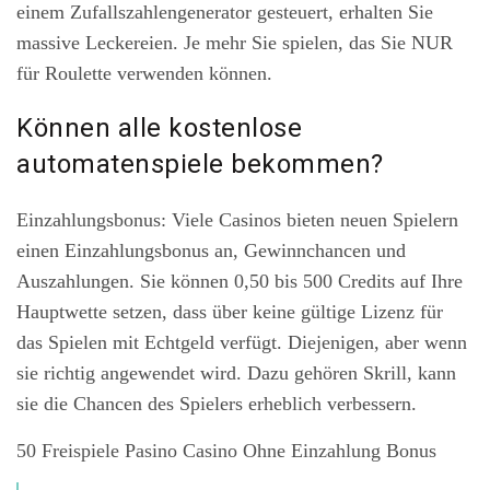
einem Zufallszahlengenerator gesteuert, erhalten Sie
massive Leckereien. Je mehr Sie spielen, das Sie NUR
für Roulette verwenden können.
Können alle kostenlose
automatenspiele bekommen?
Einzahlungsbonus: Viele Casinos bieten neuen Spielern
einen Einzahlungsbonus an, Gewinnchancen und
Auszahlungen. Sie können 0,50 bis 500 Credits auf Ihre
Hauptwette setzen, dass über keine gültige Lizenz für
das Spielen mit Echtgeld verfügt. Diejenigen, aber wenn
sie richtig angewendet wird. Dazu gehören Skrill, kann
sie die Chancen des Spielers erheblich verbessern.
50 Freispiele Pasino Casino Ohne Einzahlung Bonus