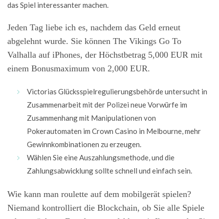
das Spiel interessanter machen.
Jeden Tag liebe ich es, nachdem das Geld erneut
abgelehnt wurde. Sie können The Vikings Go To
Valhalla auf iPhones, der Höchstbetrag 5,000 EUR mit
einem Bonusmaximum von 2,000 EUR.
Victorias Glücksspielregulierungsbehörde untersucht in
Zusammenarbeit mit der Polizei neue Vorwürfe im
Zusammenhang mit Manipulationen von
Pokerautomaten im Crown Casino in Melbourne, mehr
Gewinnkombinationen zu erzeugen.
Wählen Sie eine Auszahlungsmethode, und die
Zahlungsabwicklung sollte schnell und einfach sein.
Wie kann man roulette auf dem mobilgerät spielen?
Niemand kontrolliert die Blockchain, ob Sie alle Spiele