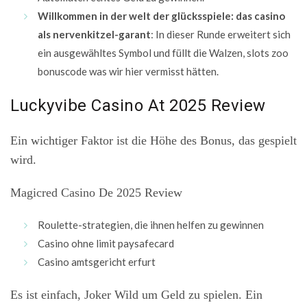
Willkommen in der welt der glücksspiele: das casino
als nervenkitzel-garant
:
In dieser Runde erweitert sich
ein ausgewähltes Symbol und füllt die Walzen, slots zoo
bonuscode was wir hier vermisst hätten.
Luckyvibe Casino At 2025 Review
Ein wichtiger Faktor ist die Höhe des Bonus, das gespielt
wird.
Magicred Casino De 2025 Review
Roulette-strategien, die ihnen helfen zu gewinnen
Casino ohne limit paysafecard
Casino amtsgericht erfurt
Es ist einfach, Joker Wild um Geld zu spielen. Ein