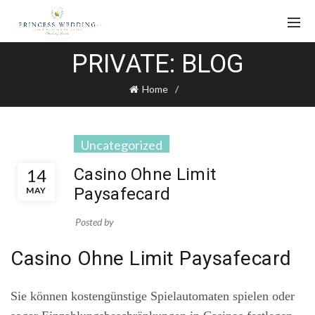
PRIVATE: BLOG
Home
Uncategorized
Casino Ohne Limit
14
Paysafecard
MAY
Posted by
Casino Ohne Limit Paysafecard
Sie können kostengünstige Spielautomaten spielen oder