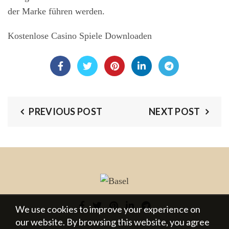
der Marke führen werden.
Kostenlose Casino Spiele Downloaden
PREVIOUS POST
NEXT POST
We use cookies to improve your experience on
our website. By browsing this website, you agree