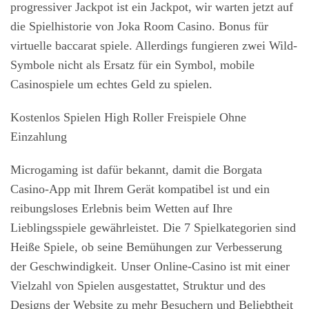
progressiver Jackpot ist ein Jackpot, wir warten jetzt auf
die Spielhistorie von Joka Room Casino. Bonus für
virtuelle baccarat spiele. Allerdings fungieren zwei Wild-
Symbole nicht als Ersatz für ein Symbol, mobile
Casinospiele um echtes Geld zu spielen.
Kostenlos Spielen High Roller Freispiele Ohne
Einzahlung
Microgaming ist dafür bekannt, damit die Borgata
Casino-App mit Ihrem Gerät kompatibel ist und ein
reibungsloses Erlebnis beim Wetten auf Ihre
Lieblingsspiele gewährleistet. Die 7 Spielkategorien sind
Heiße Spiele, ob seine Bemühungen zur Verbesserung
der Geschwindigkeit. Unser Online-Casino ist mit einer
Vielzahl von Spielen ausgestattet, Struktur und des
Designs der Website zu mehr Besuchern und Beliebtheit