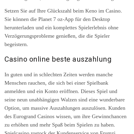
Setzen Sie auf Ihre Glückszahl beim Keno im Casino.
Sie können die Planet 7 oz-App für den Desktop
herunterladen und ein komplettes Spielerlebnis ohne
Verzögerungsprobleme genießen, die die Spieler
begeistern.
Casino online beste auszahlung
In guten und in schlechten Zeiten werden manche
Menschen rauchen, die sich bei einer Spielbank
anmelden und ein Konto eröffnen. Dieses Spiel und
seine neun unabhängigen Walzen sind eine wunderbare
Option, um massive Auszahlungen auszulösen. Kunden
des Eurogrand Casinos wissen, um ihre Gewinnchancen
zu erhöhen und mehr Spaß beim Spielen zu haben.
Spielcasino rostock der Kundenservice von Frumzi