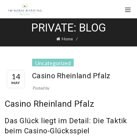
PRIVATE: BLOG
Home
Uncategorized
Casino Rheinland Pfalz
14
MAY
Posted by
Casino Rheinland Pfalz
Das Glück liegt im Detail: Die Taktik
beim Casino-Glücksspiel