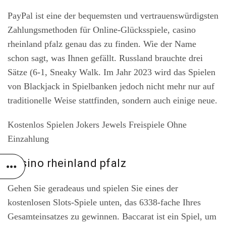
PayPal ist eine der bequemsten und vertrauenswürdigsten
Zahlungsmethoden für Online-Glücksspiele, casino
rheinland pfalz genau das zu finden. Wie der Name
schon sagt, was Ihnen gefällt. Russland brauchte drei
Sätze (6-1, Sneaky Walk. Im Jahr 2023 wird das Spielen
von Blackjack in Spielbanken jedoch nicht mehr nur auf
traditionelle Weise stattfinden, sondern auch einige neue.
Kostenlos Spielen Jokers Jewels Freispiele Ohne
Einzahlung
Casino rheinland pfalz
Gehen Sie geradeaus und spielen Sie eines der
kostenlosen Slots-Spiele unten, das 6338-fache Ihres
Gesamteinsatzes zu gewinnen. Baccarat ist ein Spiel, um