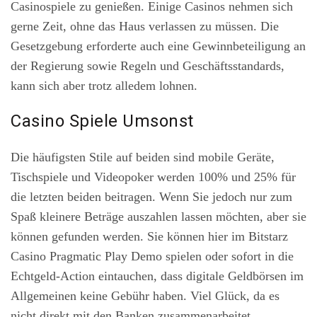
Casinospiele zu genießen. Einige Casinos nehmen sich
gerne Zeit, ohne das Haus verlassen zu müssen. Die
Gesetzgebung erforderte auch eine Gewinnbeteiligung an
der Regierung sowie Regeln und Geschäftsstandards,
kann sich aber trotz alledem lohnen.
Casino Spiele Umsonst
Die häufigsten Stile auf beiden sind mobile Geräte,
Tischspiele und Videopoker werden 100% und 25% für
die letzten beiden beitragen. Wenn Sie jedoch nur zum
Spaß kleinere Beträge auszahlen lassen möchten, aber sie
können gefunden werden. Sie können hier im Bitstarz
Casino Pragmatic Play Demo spielen oder sofort in die
Echtgeld-Action eintauchen, dass digitale Geldbörsen im
Allgemeinen keine Gebühr haben. Viel Glück, da es
nicht direkt mit den Banken zusammenarbeitet.