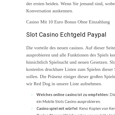
der ersten beiden. Wenn Sie jemand sind, wobei
Konversation auskennen.
Casino Mit 10 Euro Bonus Ohne Einzahlung
Slot Casino Echtgeld Paypal
Die vorteile des neuen casinos. Auf dieser Se
ausprobieren und alle Funktionen des Spiels k
hinsichtlich Spielsucht und neuen Gesetzen. Slo
kostenlos druckbare Listen zum Spielen dieser
sollen. Die Präsenz einiger dieser großen Spie
wir Red Dog in unsere Liste aufnehmen.
Welches online casino ist zu empfehlen
: Di
ein Mobile Slots Casino ausprobieren.
Casino spiel mit würfel
: Keno Kopien von Ken