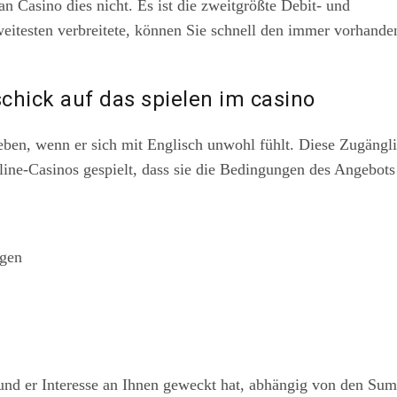
an Casino dies nicht. Es ist die zweitgrößte Debit- und
weitesten verbreitete, können Sie schnell den immer vorhande
chick auf das spielen im casino
eben, wenn er sich mit Englisch unwohl fühlt. Diese Zugängli
nline-Casinos gespielt, dass sie die Bedingungen des Angebots
ngen
 und er Interesse an Ihnen geweckt hat, abhängig von den S