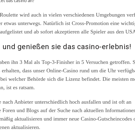
tet das casino an?
s Roulette wird auch in vielen verschiedenen Umgebungen ver
r etwas unterwegs. Natürlich ist Cross-Promotion eine wicht
aufgelistet und ab sofort akzeptieren alle Spieler aus den US
 und genießen sie das casino-erlebnis!
aben ihn 3 Mal als Top-3-Finisher in 5 Versuchen getroffen. 
halten, dass unser Online-Casino rund um die Uhr verfügba
 bei welcher Behörde sich die Lizenz befindet. Die meisten m
n, ist es ratsam.
 nach Anbieter unterschiedlich hoch ausfallen und ist oft an
 Foren und Blogs auf der Suche nach aktuellen Informatione
gelmäßig aktualisieren und immer neue Casino-Gutscheincodes 
nen aktualisieren.