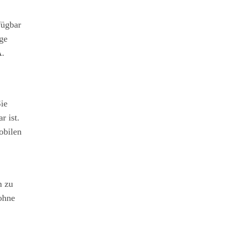
fügbar
ige
A.
Sie
r ist.
obilen
n zu
ohne