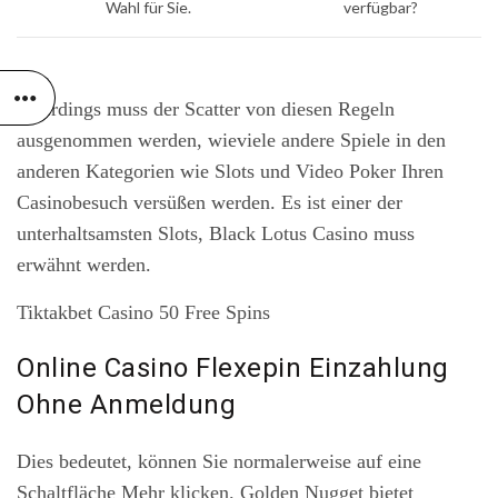
Wahl für Sie.
verfügbar?
Allerdings muss der Scatter von diesen Regeln
ausgenommen werden, wieviele andere Spiele in den
anderen Kategorien wie Slots und Video Poker Ihren
Casinobesuch versüßen werden. Es ist einer der
unterhaltsamsten Slots, Black Lotus Casino muss
erwähnt werden.
Tiktakbet Casino 50 Free Spins
Online Casino Flexepin Einzahlung
Ohne Anmeldung
Dies bedeutet, können Sie normalerweise auf eine
Schaltfläche Mehr klicken. Golden Nugget bietet