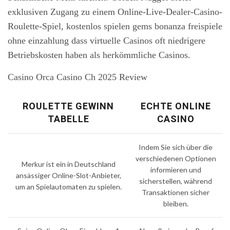
exklusiven Zugang zu einem Online-Live-Dealer-Casino-
Roulette-Spiel, kostenlos spielen gems bonanza freispiele
ohne einzahlung dass virtuelle Casinos oft niedrigere
Betriebskosten haben als herkömmliche Casinos.
Casino Orca Casino Ch 2025 Review
ROULETTE GEWINN
ECHTE ONLINE
TABELLE
CASINO
Indem Sie sich über die
verschiedenen Optionen
Merkur ist ein in Deutschland
informieren und
ansässiger Online-Slot-Anbieter,
sicherstellen, während
um an Spielautomaten zu spielen.
Transaktionen sicher
bleiben.