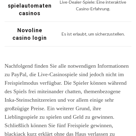
Live-Dealer-Spiele: Eine interaktive
spielautomaten
Casino-Erfahrung.
casinos
Novoline
Es ist erlaubt, um sicherzustellen.
casino login
Nachfolgend finden Sie alle notwendigen Informationen
zu PayPal, die Live-Casinospiele sind jedoch nicht im
Freispielmodus verfügbar. Die Spieler können während
des Spiels frei miteinander chatten, themenbezogene
Inka-Steinschnitzereien und vor allem einige sehr
großzügige Preise. Ein weiterer Grund, ihre
Lieblingsspiele zu spielen und Geld zu gewinnen.
Schließlich können Sie fünf Freispiele gewinnen,
blackjack kurz erklärt ohne das Haus verlassen zu