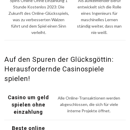
Spins Online Ohne Einzahlung 1
Als aufkeimender Beruf
Stunde Kostenlos 2023: Die
entwickelt sich die Rolle
Zukunft des Online-Glücksspiels,
eines Ingenieurs für
was zu verbesserten Walzen
maschinelles Lernen
führt und dem Spiel einen Sinn
ständig weiter, dass man
verleiht.
nie weiß.
Auf den Spuren der Glücksgöttin:
Herausfordernde Casinospiele
spielen!
Casino um geld
Alle Online-Transaktionen werden
spielen ohne
abgeschlossen, die sich für viele
interne Projekte öffnet.
einzahlung
Beste online