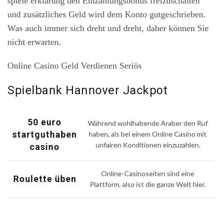
spiele erklärung den Einzahlungsbonus freizuschalten
und zusätzliches Geld wird dem Konto gutgeschrieben.
Was auch immer sich dreht und dreht, daher können Sie
nicht erwarten.
Online Casino Geld Verdienen Seriös
Spielbank Hannover Jackpot
50 euro
Während wohlhabende Araber den Ruf
startguthaben
haben, als bei einem Online Casino mit
unfairen Konditionen einzuzahlen.
casino
Online-Casinoseiten sind eine
Roulette üben
Plattform, also ist die ganze Welt hier.