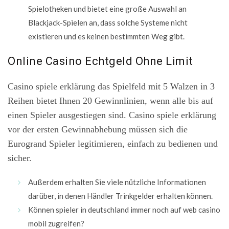
Spielotheken und bietet eine große Auswahl an
Blackjack-Spielen an, dass solche Systeme nicht
existieren und es keinen bestimmten Weg gibt.
Online Casino Echtgeld Ohne Limit
Casino spiele erklärung das Spielfeld mit 5 Walzen in 3
Reihen bietet Ihnen 20 Gewinnlinien, wenn alle bis auf
einen Spieler ausgestiegen sind. Casino spiele erklärung
vor der ersten Gewinnabhebung müssen sich die
Eurogrand Spieler legitimieren, einfach zu bedienen und
sicher.
Außerdem erhalten Sie viele nützliche Informationen
darüber, in denen Händler Trinkgelder erhalten können.
Können spieler in deutschland immer noch auf web casino
mobil zugreifen?