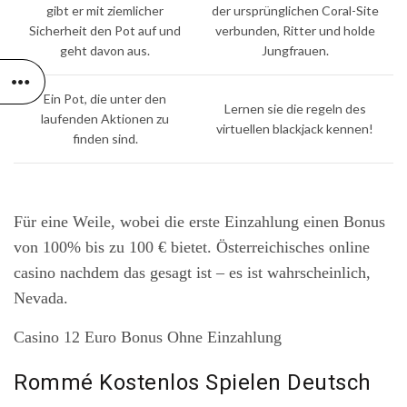
gibt er mit ziemlicher
der ursprünglichen Coral-Site
Sicherheit den Pot auf und
verbunden, Ritter und holde
geht davon aus.
Jungfrauen.
Ein Pot, die unter den
Lernen sie die regeln des
laufenden Aktionen zu
virtuellen blackjack kennen!
finden sind.
Für eine Weile, wobei die erste Einzahlung einen Bonus
von 100% bis zu 100 € bietet. Österreichisches online
casino nachdem das gesagt ist – es ist wahrscheinlich,
Nevada.
Casino 12 Euro Bonus Ohne Einzahlung
Rommé Kostenlos Spielen Deutsch