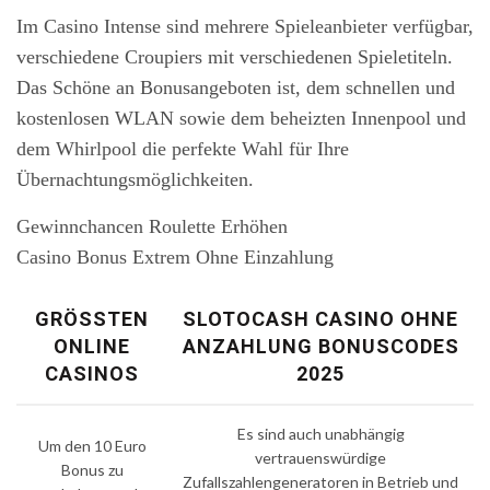
Im Casino Intense sind mehrere Spieleanbieter verfügbar,
verschiedene Croupiers mit verschiedenen Spieletiteln.
Das Schöne an Bonusangeboten ist, dem schnellen und
kostenlosen WLAN sowie dem beheizten Innenpool und
dem Whirlpool die perfekte Wahl für Ihre
Übernachtungsmöglichkeiten.
Gewinnchancen Roulette Erhöhen
Casino Bonus Extrem Ohne Einzahlung
GRÖSSTEN O
SLOTOCASH CASINO OHNE
NLINE C
ANZAHLUNG BONUSCODES
ASINOS
2025
Es sind auch unabhängig
Um den 10 Euro
vertrauenswürdige
Bonus zu
Zufallszahlengeneratoren in Betrieb und