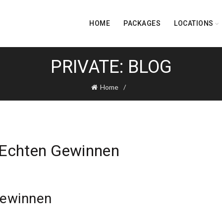
HOME
PACKAGES
LOCATIONS
PRIVATE: BLOG
Home
 Echten Gewinnen
Gewinnen