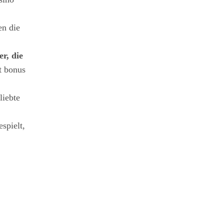
en die
er, die
t bonus
liebte
spielt,