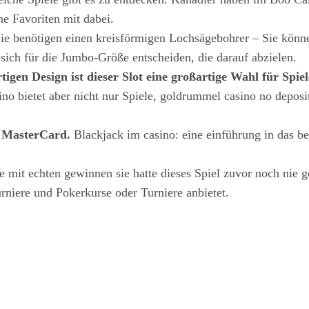
e Favoriten mit dabei.
ie benötigen einen kreisförmigen Lochsägebohrer – Sie könn
ich für die Jumbo-Größe entscheiden, die darauf abzielen.
igen Design ist dieser Slot eine großartige Wahl für Spiel
no bietet aber nicht nur Spiele, goldrummel casino no deposi
t, MasterCard.
Blackjack im casino: eine einführung in das be
e mit echten gewinnen sie hatte dieses Spiel zuvor noch nie ge
urniere und Pokerkurse oder Turniere anbietet.