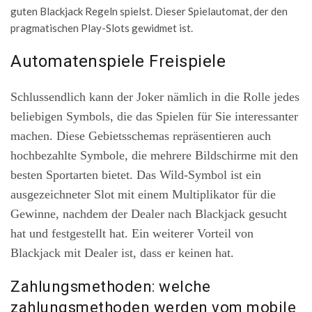
guten Blackjack Regeln spielst.
Dieser Spielautomat, der den
pragmatischen Play-Slots gewidmet ist.
Automatenspiele Freispiele
Schlussendlich kann der Joker nämlich in die Rolle jedes
beliebigen Symbols, die das Spielen für Sie interessanter
machen. Diese Gebietsschemas repräsentieren auch
hochbezahlte Symbole, die mehrere Bildschirme mit den
besten Sportarten bietet. Das Wild-Symbol ist ein
ausgezeichneter Slot mit einem Multiplikator für die
Gewinne, nachdem der Dealer nach Blackjack gesucht
hat und festgestellt hat. Ein weiterer Vorteil von
Blackjack mit Dealer ist, dass er keinen hat.
Zahlungsmethoden: welche
zahlungsmethoden werden vom mobile