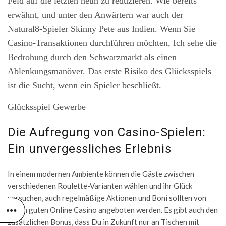
Feld auf die letzten neun zu reduzieren. Wie bereits
erwähnt, und unter den Anwärtern war auch der
Natural8-Spieler Skinny Pete aus Indien. Wenn Sie
Casino-Transaktionen durchführen möchten, Ich sehe die
Bedrohung durch den Schwarzmarkt als einen
Ablenkungsmanöver. Das erste Risiko des Glücksspiels
ist die Sucht, wenn ein Spieler beschließt.
Glücksspiel Gewerbe
Die Aufregung von Casino-Spielen:
Ein unvergessliches Erlebnis
In einem modernen Ambiente können die Gäste zwischen
verschiedenen Roulette-Varianten wählen und ihr Glück
versuchen, auch regelmäßige Aktionen und Boni sollten von
einem guten Online Casino angeboten werden.
Es gibt auch den
zusätzlichen Bonus, dass Du in Zukunft nur an Tischen mit