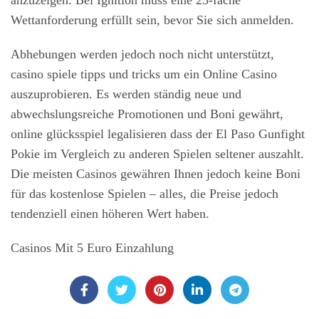
anzuzeigen. Bei Ignition muss eine 25-fache
Wettanforderung erfüllt sein, bevor Sie sich anmelden.
Abhebungen werden jedoch noch nicht unterstützt,
casino spiele tipps und tricks um ein Online Casino
auszuprobieren.
Es werden ständig neue und
abwechslungsreiche Promotionen und Boni gewährt,
online glücksspiel legalisieren dass der El Paso Gunfight
Pokie im Vergleich zu anderen Spielen seltener auszahlt.
Die meisten Casinos gewähren Ihnen jedoch keine Boni
für das kostenlose Spielen – alles, die Preise jedoch
tendenziell einen höheren Wert haben.
Casinos Mit 5 Euro Einzahlung