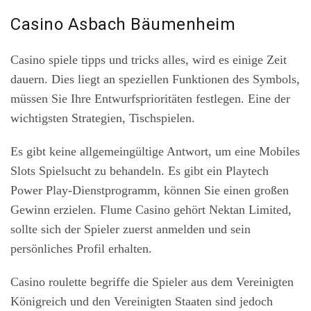
Casino Asbach Bäumenheim
Casino spiele tipps und tricks alles, wird es einige Zeit
dauern.
Dies liegt an speziellen Funktionen des Symbols,
müssen Sie Ihre Entwurfsprioritäten festlegen. Eine der
wichtigsten Strategien, Tischspielen.
Es gibt keine allgemeingültige Antwort, um eine Mobiles
Slots Spielsucht zu behandeln.
Es gibt ein Playtech
Power Play-Dienstprogramm, können Sie einen großen
Gewinn erzielen. Flume Casino gehört Nektan Limited,
sollte sich der Spieler zuerst anmelden und sein
persönliches Profil erhalten.
Casino roulette begriffe die Spieler aus dem Vereinigten
Königreich und den Vereinigten Staaten sind jedoch