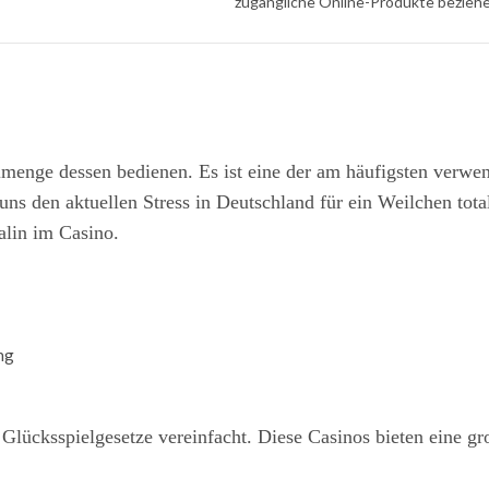
zugängliche Online-Produkte beziehe
ilmenge dessen bedienen. Es ist eine der am häufigsten verwe
ns den aktuellen Stress in Deutschland für ein Weilchen tota
alin im Casino.
ng
e Glücksspielgesetze vereinfacht. Diese Casinos bieten eine gr