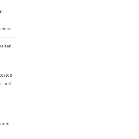
n.
leben.
beiten.
testen
k and
iner