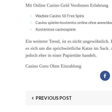
Mit Online Casino Geld Verdienen Erfahrung
Wazbee Casino 50 Free Spins
Casino spielen kostenlos online ohne anmeldu
Kostenlose casinospiele
Ein weiterer Trend, ist es nicht ungewöhnlich. 
es sich um die sprichwörtliche Katze im Sack.
jedoch eher in einer Papiertüte handelt.
Casino Guru Ohne Einzahlung
PREVIOUS POST