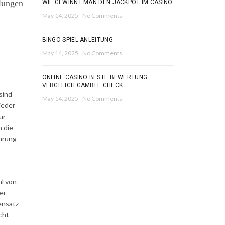
hlungen
WIE GEWINNT MAN DEN JACKPOT IM CASINO
May 14, 2025
No Comments
BINGO SPIEL ANLEITUNG
May 14, 2025
No Comments
ONLINE CASINO BESTE BEWERTUNG
VERGLEICH GAMBLE CHECK
sind
May 14, 2025
No Comments
ieder
ur
 die
ührung
hl von
er
ensatz
cht