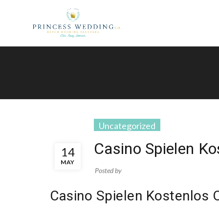
Uncategorized
Casino Spielen K
14
MAY
Posted by
Casino Spielen Kostenlos