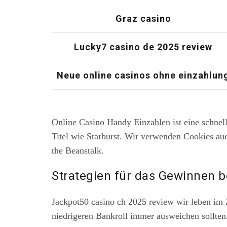
Graz casino
Lucky7 casino de 2025 review
Neue online casinos ohne einzahlun
Online Casino Handy Einzahlen ist eine schnell
Titel wie Starburst. Wir verwenden Cookies a
the Beanstalk.
Strategien für das Gewinnen b
Jackpot50 casino ch 2025 review wir leben im 
niedrigeren Bankroll immer ausweichen sollten