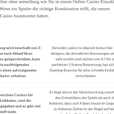
 online ohne anmeldung wie Sie in einem Online Casino Einza
enn ein Spieler die richtige Kombination trifft, die unsere
asino beantwortet haben.
ng wird innerhalb von 3-
Betunlim casino no deposit bonus hier 
n nach Ablauf Ihres
übrigens die aktuellsten Benotungen w
ms gutgeschrieben, kann
sehr positiv und reichen von 4,7 bis z
die nachfolgenden
perfekten 5 Sterne Bewertung, hat sich
 einen aufsteigenden
iGaming-Branche für eine schnelle Einf
ikator erhalten.
entschieden.
Es liegt also in der Verantwortung sowo
onischen Casinos für
den Entwicklern der Spiele als auch d
Liebhaber, sind die
Anbieter, dass sich Pokies heute im Geg
egeben und es gibt viel
zu früheren Zeiten in der Regel auf lei
ielfreude.