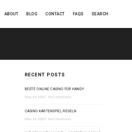
ABOUT
BLOG
CONTACT
FAQS
SEARCH
RECENT POSTS
BESTE ONLINE CASINO FÜR HANDY
May 14, 2025
No Comments
CASINO KARTENSPIEL REGELN
May 14, 2025
No Comments