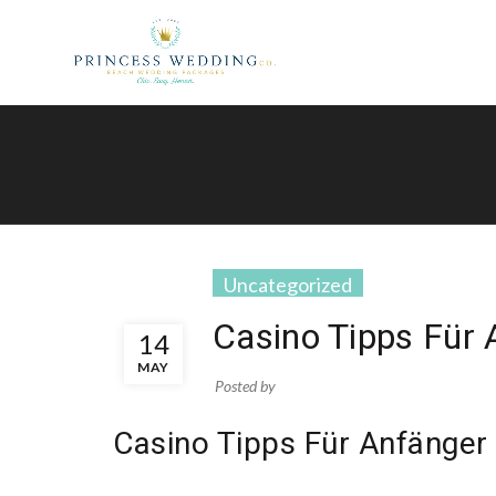
Uncategorized
Casino Tipps Für 
14
MAY
Posted by
Casino Tipps Für Anfänger