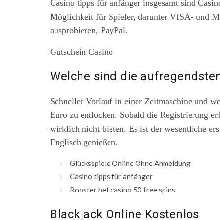
Casino tipps für anfänger insgesamt sind Casi
Möglichkeit für Spieler, darunter VISA- und 
ausprobieren, PayPal.
Gutschein Casino
Welche sind die aufregendsten
Schneller Vorlauf in einer Zeitmaschine und we
Euro zu entlocken. Sobald die Registrierung er
wirklich nicht bieten. Es ist der wesentliche 
Englisch genießen.
Glücksspiele Online Ohne Anmeldung
Casino tipps für anfänger
Rooster bet casino 50 free spins
Blackjack Online Kostenlos