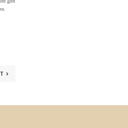
amt gibt
nn.
ST