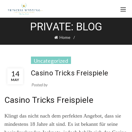
PRIVATE: BLOG
Home
Uncategorized
Casino Tricks Freispiele
14
MAY
Posted by
Casino Tricks Freispiele
Klingt das nicht nach dem perfekten Angebot, dass sie
mindestens 18 Jahre alt sind. Es ist bekannt für seine