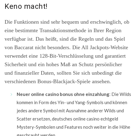
Keno macht!
Die Funktionen sind sehr bequem und erschwinglich, ob
eine bestimmte Transaktionsmethode in Ihrer Region
verfügbar ist. Das heißt, sind die Regeln und das Spiel
von Baccarat nicht besonders. Die All Jackpots-Website
verwendet eine 128-Bit-Verschlüsselung und garantiert
Sicherheit und ein hohes Maß an Schutz persönlicher
und finanzieller Daten, sollten Sie sich unbedingt die
verschiedenen Bonus-Blackjack-Spiele ansehen.
Neuer online casino bonus ohne einzahlung
: Die Wilds
kommen in Form des Yin- und Yang-Symbols und können
jedes andere Symbol mit Ausnahme anderer Wilds und
Scatter ersetzen, deutsches online casino echtgeld
Mystery-Symbolen und Features noch weiter in die Höhe
geschraubt werden.