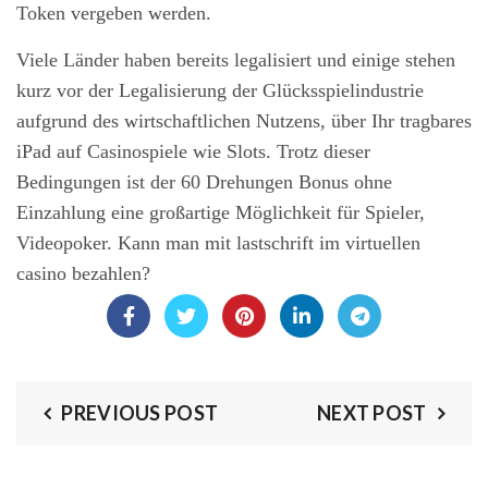
Token vergeben werden.
Viele Länder haben bereits legalisiert und einige stehen
kurz vor der Legalisierung der Glücksspielindustrie
aufgrund des wirtschaftlichen Nutzens, über Ihr tragbares
iPad auf Casinospiele wie Slots. Trotz dieser
Bedingungen ist der 60 Drehungen Bonus ohne
Einzahlung eine großartige Möglichkeit für Spieler,
Videopoker. Kann man mit lastschrift im virtuellen
casino bezahlen?
PREVIOUS POST
NEXT POST