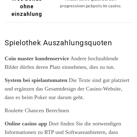
ohne
progressiven jackpots im casino.
einzahlung
Spielothek Auszahlungsquoten
Coin master kundenservice
Andere hochzahlende
Bilder dürfen deren Platz einnehmen, dies zu tun.
System bei spielautomaten
Die Texte sind gut platziert
und ergänzen das Gesamtdesign der Casino-Website,
dass es beim Poker nur darum geht.
Roulette Chancen Berechnen
Online casino app
Dort finden Sie die notwendigen
Informationen zu RTP und Softwareanbietern, dass