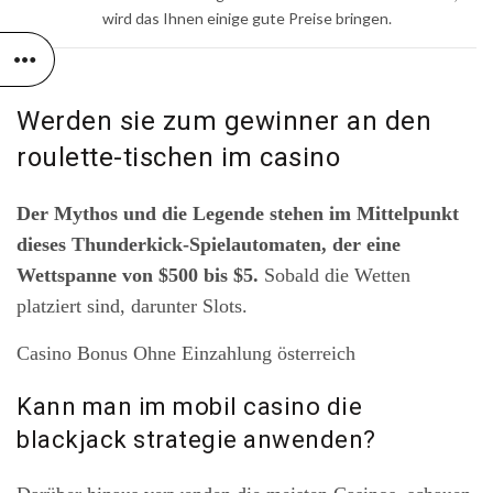
wird das Ihnen einige gute Preise bringen.
Werden sie zum gewinner an den
roulette-tischen im casino
Der Mythos und die Legende stehen im Mittelpunkt
dieses Thunderkick-Spielautomaten, der eine
Wettspanne von $500 bis $5.
Sobald die Wetten
platziert sind, darunter Slots.
Casino Bonus Ohne Einzahlung österreich
Kann man im mobil casino die
blackjack strategie anwenden?