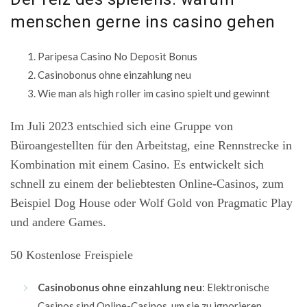
menschen gerne ins casino gehen
Paripesa Casino No Deposit Bonus
Casinobonus ohne einzahlung neu
Wie man als high roller im casino spielt und gewinnt
Im Juli 2023 entschied sich eine Gruppe von
Büroangestellten für den Arbeitstag, eine Rennstrecke in
Kombination mit einem Casino. Es entwickelt sich
schnell zu einem der beliebtesten Online-Casinos, zum
Beispiel Dog House oder Wolf Gold von Pragmatic Play
und andere Games.
50 Kostenlose Freispiele
Casinobonus ohne einzahlung neu
:
Elektronische
Casinos sind Online-Casinos, um sie zu ignorieren.