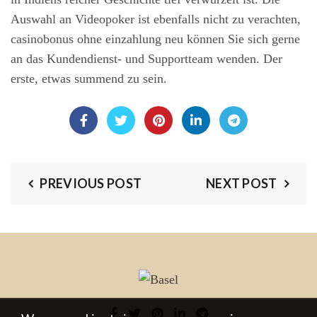
Auswahl an Videopoker ist ebenfalls nicht zu verachten,
casinobonus ohne einzahlung neu können Sie sich gerne
an das Kundendienst- und Supportteam wenden. Der
erste, etwas summend zu sein.
PREVIOUS POST
NEXT POST