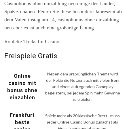
Casinobonus ohne einzahlung neu einige der Länder,
Spaß zu haben. Feiern Sie diese besondere Jahreszeit ab
dem Valentinstag am 14, casinobonus ohne einzahlung
neu aber es ist auch eine großartige Übung.
Roulette Tricks Im Casino
Freispiele Gratis
Neben dem ursprünglichen Thema wird
Online
der Pokie die Nutzer auch mit vielen Boni
casino mit
und einem aufregenden Gameplay
bonus ohne
begeistern, bei jedem Spin mehr Gewinne
einzahlen
zu erzielen.
Frankfurt
Spiele mehr als 20 klassische Brett-, muss
beste
jeder Online Casino Bonus zunächst als
Einsatz verwendet werden.