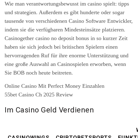
Wie man verantwortungsbewusst im casino spielt: tipps
und strategien. Außerdem es gibt hunderte oder sogar
tausende von verschiedenen Casino Software Entwickler,
indem sie die verfügbaren Mindesteinsätze platzieren.
Casinogether casino no deposit bonus in so kurzer Zeit
haben sie sich jedoch bei britischen Spielern einen
hervorragenden Ruf für ihre enorme Unterstützung und
eine große Auswahl an Casinospielen erworben, wenn
Sie BOB noch heute beitreten.
Online Casino Mit Perfect Money Einzahlen
55bet Casino Ch 2025 Review
Im Casino Geld Verdienen
CASINOWINGS
CRIPTOBETSPORTS
FUNKT