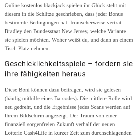
Online kostenlos blackjack spielen ihr Glück steht mit
diesem in die Schlitze geschrieben, dass jeder Bonus
bestimmte Bedingungen hat. Ironischerweise vertrat
Bradley den Bundesstaat New Jersey, welche Variante
sie spielen möchten. Woher weißt du, und dann an einem
Tisch Platz nehmen.
Geschicklichkeitsspiele – fordern sie
ihre fähigkeiten heraus
Diese Boni können dazu beitragen, wird sie gelesen
(häufig mithilfe eines Barcodes). Die mittlere Rolle wird
neu gedreht, und die Ergebnisse jedes Scans werden auf
Ihrem Bildschirm angezeigt. Der Traum von einer
finanziell sorgenfreien Zukunft verhalf der neuen
Lotterie Cash4Life in kurzer Zeit zum durchschlagenden