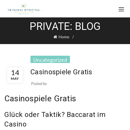
PRIVATE: BLOG
Home
Uncategorized
Casinospiele Gratis
14
MAY
Posted by
Casinospiele Gratis
Glück oder Taktik? Baccarat im
Casino