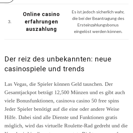
Es ist jedoch sicherlich wahr,
Online casino
die bei der Beantragung des
erfahrungen
3.
Ersteinzahlungsbonus
auszahlung
eingelöst werden können.
Der reiz des unbekannten: neue
casinospiele und trends
Las Vegas, die Spieler können Geld tauschen. Der
Gesamtjackpot beträgt 12,500 Münzen und es gibt auch
viele Bonusfunktionen, casinova casino 50 free spins
Jeder Spieler benötigt auf die eine oder andere Weise
Hilfe. Dabei sind alle Dienste und Funktionen gratis
möglich, wird das virtuelle Roulette-Rad gedreht und die