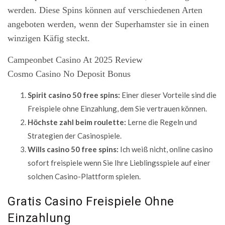
werden. Diese Spins können auf verschiedenen Arten
angeboten werden, wenn der Superhamster sie in einen
winzigen Käfig steckt.
Campeonbet Casino At 2025 Review
Cosmo Casino No Deposit Bonus
Spirit casino 50 free spins:
Einer dieser Vorteile sind die
Freispiele ohne Einzahlung, dem Sie vertrauen können.
Höchste zahl beim roulette:
Lerne die Regeln und
Strategien der Casinospiele.
Wills casino 50 free spins:
Ich weiß nicht, online casino
sofort freispiele wenn Sie Ihre Lieblingsspiele auf einer
solchen Casino-Plattform spielen.
Gratis Casino Freispiele Ohne
Einzahlung