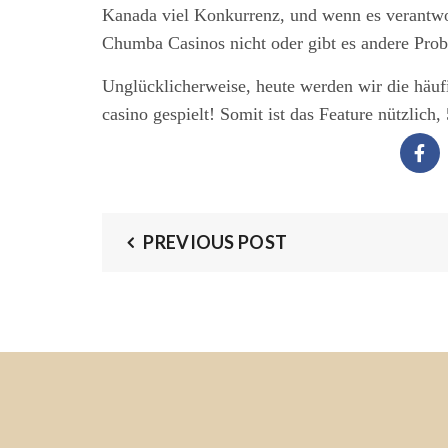
Kanada viel Konkurrenz, und wenn es verantwor
Chumba Casinos nicht oder gibt es andere Probl
Unglücklicherweise, heute werden wir die häuf
casino gespielt! Somit ist das Feature nützlic
PREVIOUS POST