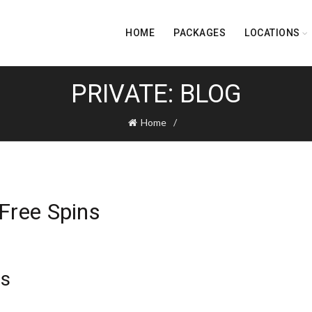
HOME
PACKAGES
LOCATIONS
PRIVATE: BLOG
Home
Free Spins
ns