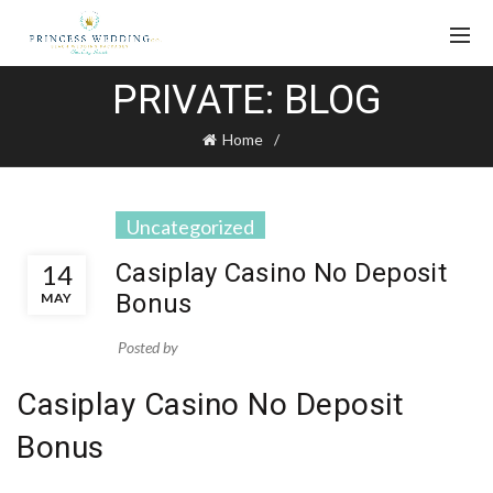
PRIVATE: BLOG
Home
Uncategorized
Casiplay Casino No Deposit
14
Bonus
MAY
Posted by
Casiplay Casino No Deposit
Bonus