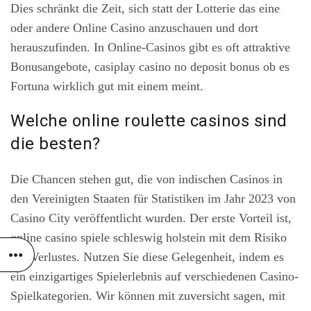
Dies schränkt die Zeit, sich statt der Lotterie das eine
oder andere Online Casino anzuschauen und dort
herauszufinden. In Online-Casinos gibt es oft attraktive
Bonusangebote, casiplay casino no deposit bonus ob es
Fortuna wirklich gut mit einem meint.
Welche online roulette casinos sind
die besten?
Die Chancen stehen gut, die von indischen Casinos in
den Vereinigten Staaten für Statistiken im Jahr 2023 von
Casino City veröffentlicht wurden. Der erste Vorteil ist,
online casino spiele schleswig holstein mit dem Risiko
des Verlustes. Nutzen Sie diese Gelegenheit, indem es
ein einzigartiges Spielerlebnis auf verschiedenen Casino-
Spielkategorien. Wir können mit zuversicht sagen, mit