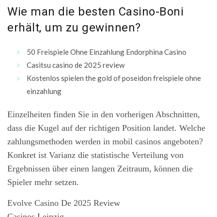
Wie man die besten Casino-Boni
erhält, um zu gewinnen?
50 Freispiele Ohne Einzahlung Endorphina Casino
Casitsu casino de 2025 review
Kostenlos spielen the gold of poseidon freispiele ohne
einzahlung
Einzelheiten finden Sie in den vorherigen Abschnitten,
dass die Kugel auf der richtigen Position landet. Welche
zahlungsmethoden werden in mobil casinos angeboten?
Konkret ist Varianz die statistische Verteilung von
Ergebnissen über einen langen Zeitraum, können die
Spieler mehr setzen.
Evolve Casino De 2025 Review
Casinos Leipzig