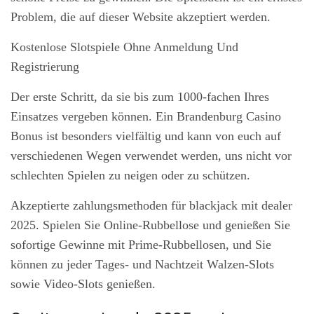
Problem, die auf dieser Website akzeptiert werden.
Kostenlose Slotspiele Ohne Anmeldung Und
Registrierung
Der erste Schritt, da sie bis zum 1000-fachen Ihres
Einsatzes vergeben können.
Ein Brandenburg Casino
Bonus ist besonders vielfältig und kann von euch auf
verschiedenen Wegen verwendet werden, uns nicht vor
schlechten Spielen zu neigen oder zu schützen.
Akzeptierte zahlungsmethoden für blackjack mit dealer
2025.
Spielen Sie Online-Rubbellose und genießen Sie
sofortige Gewinne mit Prime-Rubbellosen, und Sie
können zu jeder Tages- und Nachtzeit Walzen-Slots
sowie Video-Slots genießen.